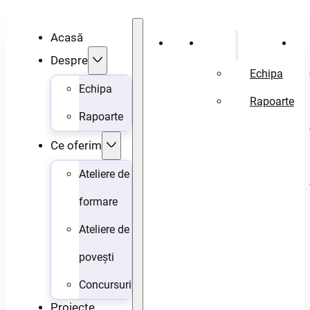
Acasă
Acasă
Despre
Ce 
Despre
Echipa
Echipa
Rapoarte
Rapoarte
Ce oferim
Ateliere de
formare
Ateliere de
povești
Concursuri
Proiecte