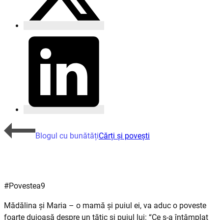
Blogul cu bunătăți
Cărți și povești
#Povestea9
Mădălina și Maria – o mamă și puiul ei, va aduc o poveste
foarte duioasă despre un tătic și puiul lui: “Ce s-a
întâmplat