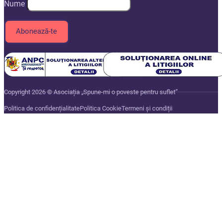
Nume
Copyright 2026 © Asociația „Spune-mi o poveste pentru suflet”
Politica de confidențialitate
Politica Cookie
Termeni și condiții