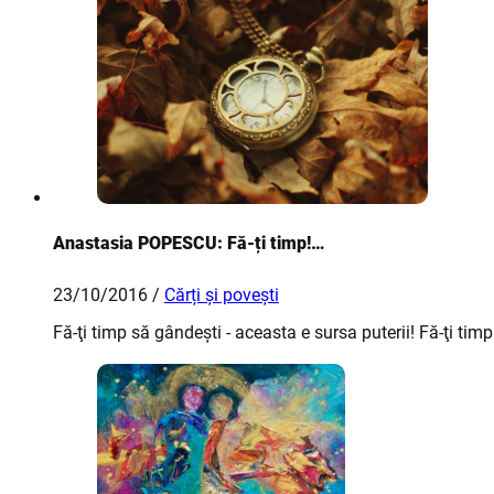
Anastasia POPESCU: Fă-ți timp!…
23/10/2016 /
Cărți și povești
Fă-ţi timp să gândeşti - aceasta e sursa puterii! Fă-ţi timp 