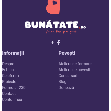
Follow me on X
Follow me on LinkedIn
Follow me on X
Informații
Povești
Despre
Ateliere de formare
Echipa
Ateliere de povești
Ce oferim
Concursuri
Proiecte
Blog
Formular 230
Donează
Contact
Contul meu