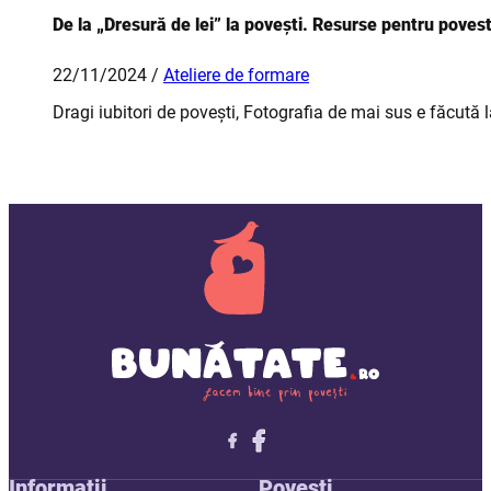
De la „Dresură de lei” la povești. Resurse pentru povest
22/11/2024 /
Ateliere de formare
Dragi iubitori de povești, Fotografia de mai sus e făcută l
Follow me on X
Follow me on LinkedIn
Follow me on X
Informații
Povești