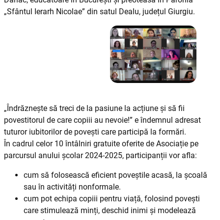
„Sfântul Ierarh Nicolae” din satul Dealu, județul Giurgiu.
„Îndrăznește să treci de la pasiune la acțiune și să fii
povestitorul de care copiii au nevoie!” e îndemnul adresat
tuturor iubitorilor de povești care participă la formări.
În cadrul celor 10 întâlniri gratuite oferite de Asociație pe
parcursul anului școlar 2024-2025, participanții vor afla:
cum să folosească eficient poveștile acasă, la școală
sau în activități nonformale.
cum pot echipa copiii pentru viață, folosind povești
care stimulează minți, deschid inimi și modelează