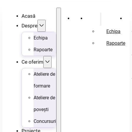
Acasă
Acasă
Despre
Ce 
Despre
Echipa
Echipa
Rapoarte
Rapoarte
Ce oferim
Ateliere de
formare
Ateliere de
povești
Concursuri
Proiecte