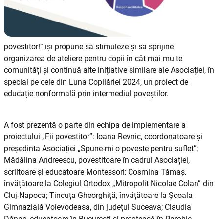
povestitor!” își propune să stimuleze și să sprijine
organizarea de ateliere pentru copii în cât mai multe
comunități și continuă alte inițiative similare ale Asociației, în
special pe cele din Luna Copilăriei 2024, un proiect de
educație nonformală prin intermediul poveștilor.
A fost prezentă o parte din echipa de implementare a
proiectului „Fii povestitor”: Ioana Revnic, coordonatoare și
președinta Asociației „Spune-mi o poveste pentru suflet”;
Mădălina Andreescu, povestitoare în cadrul Asociației,
scriitoare și educatoare Montessori; Cosmina Tămaș,
învățătoare la Colegiul Ortodox „Mitropolit Nicolae Colan” din
Cluj-Napoca; Tincuța Gheorghiță, învățătoare la Școala
Gimnazială Voievodeasa, din județul Suceava; Claudia
Dănac, educatoare în București și preoteasă în Parohia