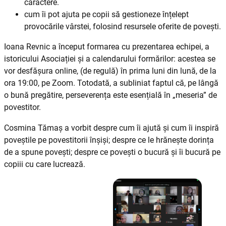
caractere.
cum îi pot ajuta pe copii să gestioneze înțelept
provocările vârstei, folosind resursele oferite de povești.
Ioana Revnic a început formarea cu prezentarea echipei, a
istoricului Asociației și a calendarului formărilor: acestea se
vor desfășura online, (de regulă) în prima luni din lună, de la
ora 19:00, pe Zoom. Totodată, a subliniat faptul că, pe lângă
o bună pregătire, perseverența este esențială în „meseria” de
povestitor.
Cosmina Tămaș a vorbit despre cum îi ajută și cum îi inspiră
poveștile pe povestitorii înșiși; despre ce le hrănește dorința
de a spune povești; despre ce povești o bucură și îi bucură pe
copiii cu care lucrează.