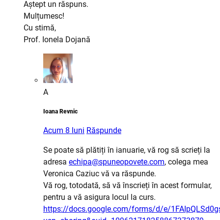
Aștept un răspuns.
Mulțumesc!
Cu stimă,
Prof. Ionela Dojană
A
Ioana Revnic
Acum 8 luni
Răspunde
Se poate să plătiți în ianuarie, vă rog să scrieți la
adresa
echipa@spuneopovete.com
, colega mea
Veronica Caziuc vă va răspunde.
Vă rog, totodată, să vă înscrieți în acest formular,
pentru a vă asigura locul la curs.
https://docs.google.com/forms/d/e/1FAIpQLS