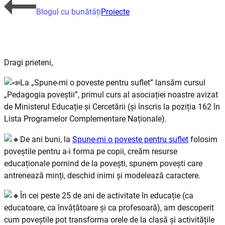
Blogul cu bunătăți
Proiecte
Dragi prieteni,
La „Spune-mi o poveste pentru suflet” lansăm cursul
„Pedagogia poveștii”, primul curs al asociației noastre avizat
de Ministerul Educație și Cercetării (și înscris la poziția 162 în
Lista Programelor Complementare Naționale).
De ani buni, la
Spune-mi o poveste pentru suflet
folosim
poveștile pentru a-i forma pe copii, creăm resurse
educaționale pornind de la povești, spunem povești care
antrenează minți, deschid inimi și modelează caractere.
În cei peste 25 de ani de activitate în educație (ca
educatoare, ca învățătoare și ca profesoară), am descoperit
cum poveștile pot transforma orele de la clasă și activitățile