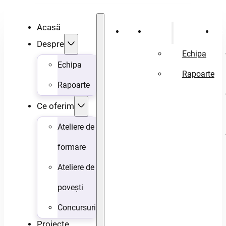
Acasă
Acasă
Despre
Ce 
Despre
Echipa
Echipa
Rapoarte
Rapoarte
Ce oferim
Ateliere de
formare
Ateliere de
povești
Concursuri
Proiecte