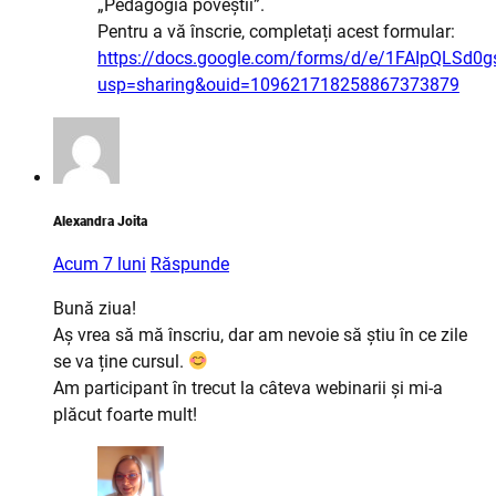
„Pedagogia poveștii”.
Pentru a vă înscrie, completați acest formular:
https://docs.google.com/forms/d/e/1FAIpQLS
usp=sharing&ouid=109621718258867373879
Alexandra Joita
Acum 7 luni
Răspunde
Bună ziua!
Aș vrea să mă înscriu, dar am nevoie să știu în ce zile
se va ține cursul.
Am participant în trecut la câteva webinarii și mi-a
plăcut foarte mult!