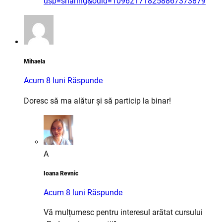
usp=sharing&ouid=109621718258867373879
Mihaela
Acum 8 luni
Răspunde
Doresc să ma alătur și să particip la binar!
A
Ioana Revnic
Acum 8 luni
Răspunde
Vă mulțumesc pentru interesul arătat cursului