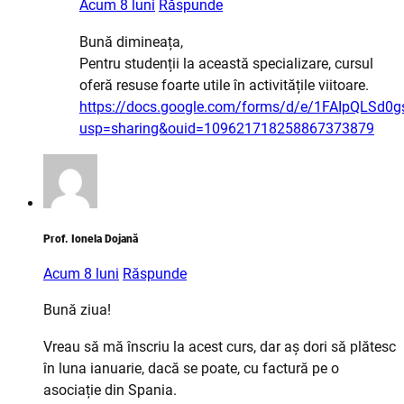
Acum 8 luni
Răspunde
Bună dimineața,
Pentru studenții la această specializare, cursul
oferă resuse foarte utile în activitățile viitoare.
https://docs.google.com/forms/d/e/1FAIpQLS
usp=sharing&ouid=109621718258867373879
Prof. Ionela Dojană
Acum 8 luni
Răspunde
Bună ziua!
Vreau să mă înscriu la acest curs, dar aș dori să plătesc
în luna ianuarie, dacă se poate, cu factură pe o
asociație din Spania.