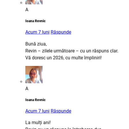
A
Ioana Revnic
Acum 7 luni
Răspunde
Bună ziua,
Revin – zilele următoare – cu un răspuns clar.
Vă doresc un 2026, cu multe împliniri!
A
Ioana Revnic
Acum 7 luni
Răspunde
La mulți ani!