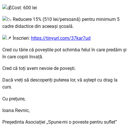
Cost: 600 lei
Reducere 15% (510 lei/persoană) pentru minimum 5
cadre didactice din aceeași școală.
Înscrieri:
https://tinyurl.com/37kar7ud
Cred cu tărie că poveștile pot schimba felul în care predăm și
în care copiii învață.
Cred că toți avem nevoie de povești.
Dacă vreți să descoperiți puterea lor, vă aștept cu drag la
curs.
Cu prețuire,
Ioana Revnic,
Președinta Asociației „Spune-mi o poveste pentru suflet”