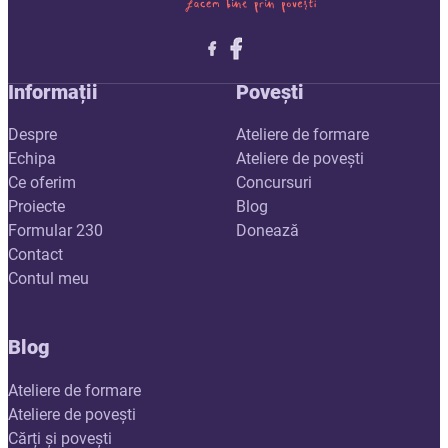
Follow me on X
Follow me on LinkedIn
Follow me on X
Informații
Povești
Despre
Ateliere de formare
Echipa
Ateliere de povești
Ce oferim
Concursuri
Proiecte
Blog
Formular 230
Donează
Contact
Contul meu
Blog
Ateliere de formare
Ateliere de povești
Cărți și povești