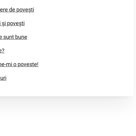
iere de povești
i și povești
e sunt bune
e?
e-mi o poveste!
uri