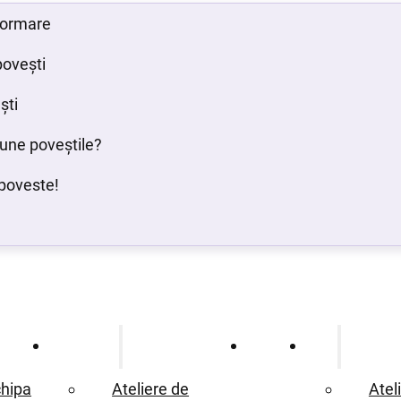
 formare
povești
ști
bune poveștile?
poveste!
Ce oferim
Proiecte
Blog
hipa
Ateliere de
Atel