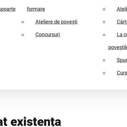
apoarte
formare
Atel
Ateliere de povești
Cărț
Concursuri
La c
poveștil
Spun
Curs
t existența