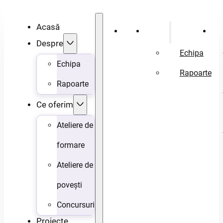
Acasă
Acasă
Despre
Ce 
Despre
Echipa
Echipa
Rapoarte
Rapoarte
Ce oferim
Ateliere de
formare
Ateliere de
povești
Concursuri
Proiecte