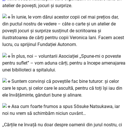
atelier de povești, jocuri și surprize.
În iunie, le vom dărui acestor copii cel mai prețios dar,
din puctul nostru de vedere – câte o carte și un atelier de
povești jocuri și surprize susținut de scriitoarea și
ilustratoarea de cărți pentru copii Veronica Iani. Facem acest
lucru, cu sprijinul Fundației Autonom.
În plus, noi – voluntarii Asociației „Spune-mi o poveste
pentru suflet” – vom aduna cărți, pentru a începe amenajarea
unei bibilioteci a spitalului.
Suntem convinși că poveștile fac bine tuturor: și celor
care le spun, și celor care le ascultă, pentru că toți își iau din
ele învățăminte, gânduri bune și alinare.
Asa cum foarte frumos a spus Sōsuke Natsukawa, iar
noi nu vrem să schimbăm niciun cuvânt…
„Cărțile ne învață nu doar despre oamenii din jurul nostru, ci