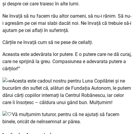
și despre cei care traiesc în alte lumi.
Ne învață să nu facem rău altor oameni, să nu-i rănim. Să nu-
i agresăm pe cei mai slabi dacât noi. Ne învață că trebuie să-i
ajutam pe cei aflați în suferință.
Cărțile ne învață cum să ne pese de ceilalți.
Aceasta este adevărata lor putere. E o putere care ne dă curaj,
care ne sprijină la greu. Compasiunea e adevarata putere a
cărților!”
Acesta este cadoul nostru pentru Luna Copilăriei și ne
bucurăm din suflet că, alături de Fundația Autonom, le putem
dărui cărți copiilor internați la Centrul Robănescu, iar celor
care îi însoțesc – căldura unui gând bun. Mulțumim!
Vă mulțumim tuturor, pentru că ne ajutați să facem
binele, oricât de neînsemnat ar părea.