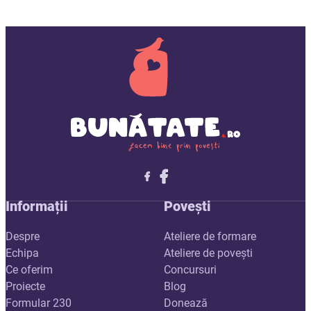
Follow me on X
Follow me on LinkedIn
Follow me on X
Informații
Povești
Despre
Ateliere de formare
Echipa
Ateliere de povești
Ce oferim
Concursuri
Proiecte
Blog
Formular 230
Donează