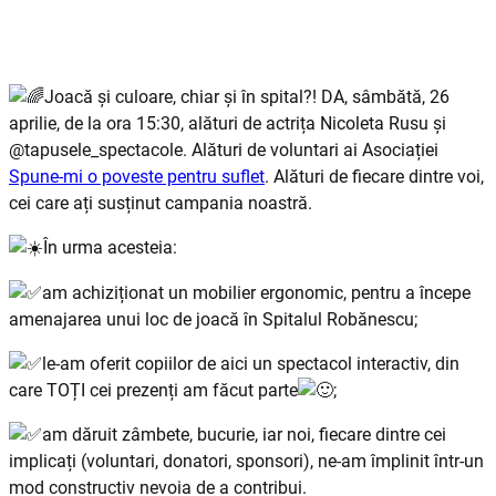
Joacă și culoare, chiar și în spital?! DA, sâmbătă, 26
aprilie, de la ora 15:30, alături de actrița Nicoleta Rusu și
@tapusele_spectacole. Alături de voluntari ai A
sociației
Spune-mi o poveste pentru suflet
. Alături de fiecare dintre voi,
cei care ați susținut campania noastră.
În urma acesteia:
am achiziționat un mobilier ergonomic, pentru a începe
amenajarea unui loc de joacă în Spitalul Robănescu;
le-am oferit copiilor de aici un spectacol interactiv, din
care TOȚI cei prezenți am făcut parte
;
am dăruit zâmbete, bucurie, iar noi, fiecare dintre cei
implicați (voluntari, donatori, sponsori), ne-am împlinit într-un
mod constructiv nevoia de a contribui.