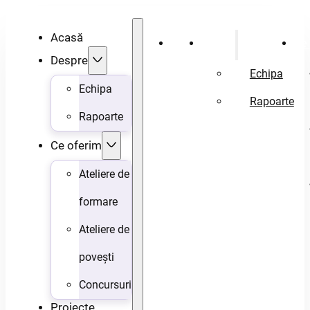
Acasă
Acasă
Despre
Ce 
Despre
Echipa
Echipa
Rapoarte
Rapoarte
Ce oferim
Ateliere de
formare
Ateliere de
povești
Concursuri
Proiecte