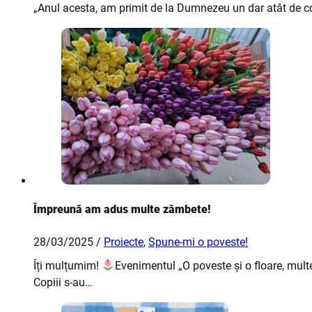
„Anul acesta, am primit de la Dumnezeu un dar atât de cop
Împreună am adus multe zâmbete!
28/03/2025 /
Proiecte
,
Spune-mi o poveste!
Îți mulțumim!
Evenimentul „O poveste și o floare, mul
Copiii s-au…