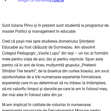
Blogul cu bunătăți
Proiecte
Sunt Iuliana Pîrvu și în prezent sunt studentă la programul de
master Politici și management în educație.
Cred că pașii mei spre studierea domeniului Științelor
Educației au fost călăuziți de Dumnezeu. Am absolvit
Colegiul Pedagogic „Vasile Lupu” din Iași – un loc al formării
mele pentru viața de aici, dar și pentru veșnicie. Spun asta
pentru că în anii de liceu, mulțumită grupului „Prietenii
Sfinților Trei Ierarhi”, de la biserica din curtea liceului, am avut
oportunitatea de a trăi numeroase experiențe formatoare,
experiențe care m-au determinat să nu trăiesc la întâmplare,
să-mi valorific timpul și darurile pe care le am în folosul meu,
dar mai ales în folosul celor din jur.
M-am implicat în calitate de voluntar în numeroase
evenimente organizate de Departamentul Misiune pentru