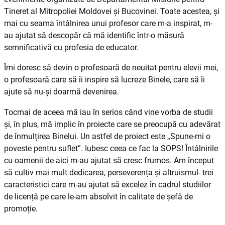
Tineret al Mitropoliei Moldovei și Bucovinei. Toate acestea, și
mai cu seama întâlnirea unui profesor care m-a inspirat, m-
au ajutat să descopăr că mă identific într-o măsură
semnificativă cu profesia de educator.
Îmi doresc să devin o profesoară de neuitat pentru elevii mei,
o profesoară care să îi inspire să lucreze Binele, care să îi
ajute să nu-și doarmă devenirea.
Tocmai de aceea mă iau în serios când vine vorba de studii
și, în plus, mă implic în proiecte care se preocupă cu adevărat
de înmulțirea Binelui. Un astfel de proiect este „Spune-mi o
poveste pentru suflet”. Iubesc ceea ce fac la SOPS! Întâlnirile
cu oamenii de aici m-au ajutat să cresc frumos. Am început
să cultiv mai mult dedicarea, perseverența și altruismul- trei
caracteristici care m-au ajutat să excelez în cadrul studiilor
de licență pe care le-am absolvit în calitate de șefă de
promoție.