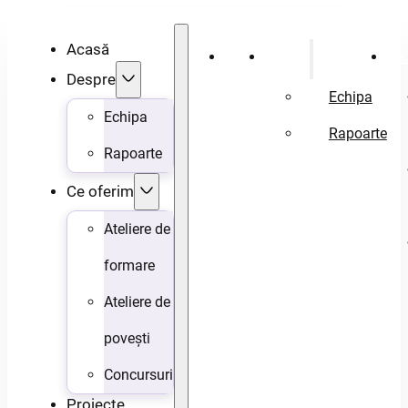
Acasă
Acasă
Despre
Ce 
Despre
Echipa
Echipa
Rapoarte
Rapoarte
Ce oferim
Ateliere de
formare
Ateliere de
povești
Concursuri
Proiecte