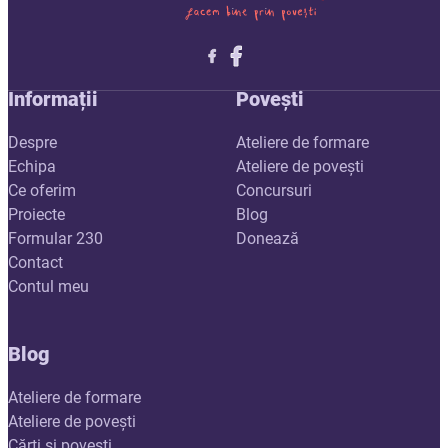
Follow me on X
Follow me on LinkedIn
Follow me on X
Informații
Povești
Despre
Ateliere de formare
Echipa
Ateliere de povești
Ce oferim
Concursuri
Proiecte
Blog
Formular 230
Donează
Contact
Contul meu
Blog
Ateliere de formare
Ateliere de povești
Cărți și povești