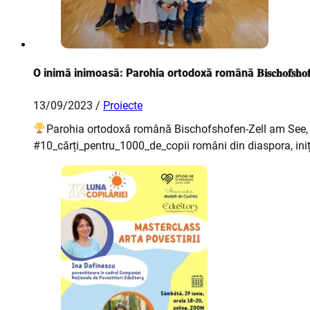
O inimă inimoasă: Parohia ortodoxă română 𝐁𝐢𝐬𝐜𝐡𝐨𝐟𝐬𝐡𝐨𝐟𝐞𝐧-𝐙𝐞
13/09/2023 /
Proiecte
Parohia ortodoxă română Bischofshofen-Zell am See, Au
#10_cărți_pentru_1000_de_copii români din diaspora, ini