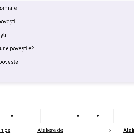
 formare
povești
ști
bune poveștile?
poveste!
Ce oferim
Proiecte
Blog
hipa
Ateliere de
Atel