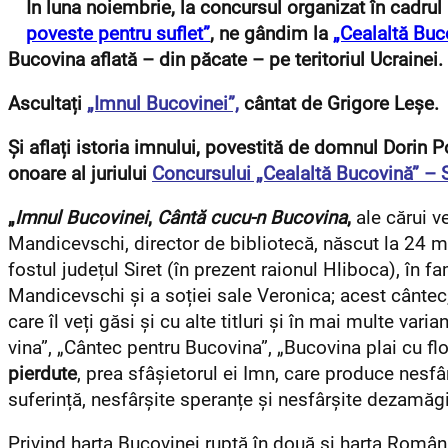
În luna noiembrie, la concursul organizat în cadrul
poveste pentru suflet”
, ne gândim la
„Cealaltă Buc
Bucovina aflată – din păcate – pe teritoriul Ucrainei.
Ascultați
„Imnul Bucovinei”,
cântat de Grigore Leșe.
Și aflați istoria imnului, povestită de domnul Dorin 
onoare al juriului
Concursului „Cealaltă Bucovină” –
„
Imnul Bucovinei
,
Cântă cucu-n Bucovina
,
ale cărui v
Mandicevschi, director de bibliotecă, născut la 24 ma
fostul județul Siret (în prezent raionul Hliboca), în fa
Mandicevschi şi a soției sale Veronica; acest cântec
care îl veți găsi și cu alte titluri și în mai multe vari
vina”, „Cântec pentru Bucovina”, „Bucovina plai cu flo
pierdute
, prea sfâșietorul ei Imn, care produce nesfâr
suferință, nesfârșite speranțe și nesfârșite dezamăgi
Privind harta Bucovinei ruptă în două și harta Români