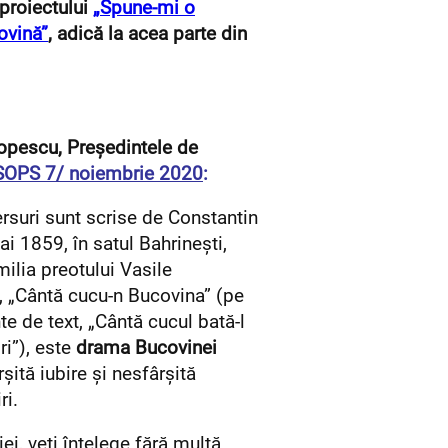
 proiectului
„
Spune-mi o
ovină”
, adică la acea parte din
Popescu, Președintele de
 SOPS 7/ noiembrie 2020
:
ersuri sunt scrise de Constantin
i 1859, în satul Bahrineşti,
milia preotului Vasile
, „Cântă cucu-n Bucovina” (pe
ante de text, „Cântă cucul bată-l
ri”), este
drama Bucovinei
șită iubire și nesfârșită
ri.
ei, veți înțelege fără multă