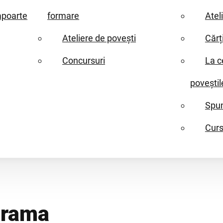
apoarte
formare
Atel
Ateliere de povești
Cărț
Concursuri
La c
poveștil
Spun
Curs
drama