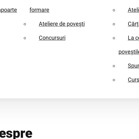
apoarte
formare
Atel
Ateliere de povești
Cărț
Concursuri
La c
poveștil
Spun
Curs
espre