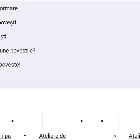
 formare
povești
ști
bune poveștile?
poveste!
Ce oferim
Proiecte
Blog
hipa
Ateliere de
Atel