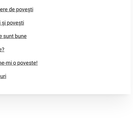
iere de povești
i și povești
e sunt bune
e?
e-mi o poveste!
uri