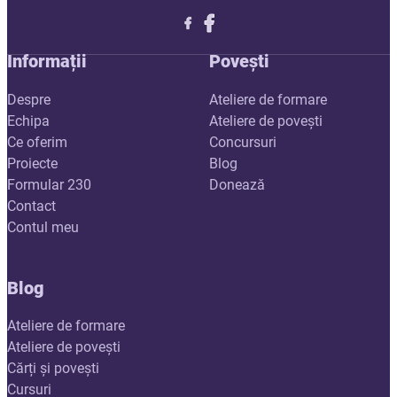
Follow me on X
Follow me on LinkedIn
Follow me on X
Informații
Povești
Despre
Ateliere de formare
Echipa
Ateliere de povești
Ce oferim
Concursuri
Proiecte
Blog
Formular 230
Donează
Contact
Contul meu
Blog
Ateliere de formare
Ateliere de povești
Cărți și povești
Cursuri