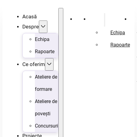
Acasă
Acasă
Despre
Ce 
Despre
Echipa
Echipa
Rapoarte
Rapoarte
Ce oferim
Ateliere de
formare
Ateliere de
povești
Concursuri
Proiecte