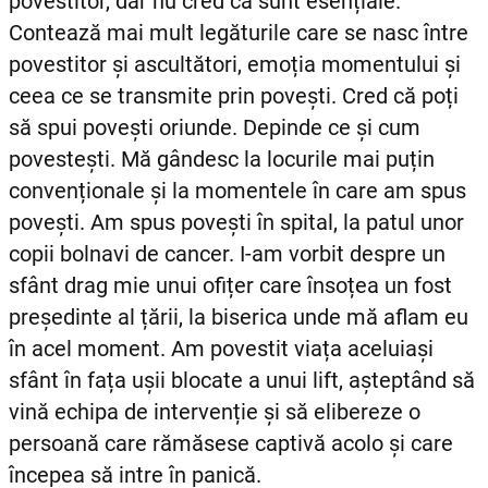
povestitor, dar nu cred că sunt esențiale.
Contează mai mult legăturile care se nasc între
povestitor și ascultători, emoția momentului și
ceea ce se transmite prin povești. Cred că poți
să spui povești oriunde. Depinde ce și cum
povestești. Mă gândesc la locurile mai puțin
convenționale și la momentele în care am spus
povești. Am spus povești în spital, la patul unor
copii bolnavi de cancer. I-am vorbit despre un
sfânt drag mie unui ofițer care însoțea un fost
președinte al țării, la biserica unde mă aflam eu
în acel moment. Am povestit viața aceluiași
sfânt în fața ușii blocate a unui lift, așteptând să
vină echipa de intervenție și să elibereze o
persoană care rămăsese captivă acolo și care
începea să intre în panică.