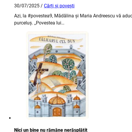
30/07/2025 /
Cărți și povești
Azi, la #povestea9, Mădălina și Maria Andreescu vă aduc,
purceluș. ,,Povestea lui…
Nici un bine nu rămâne nerăsplătit