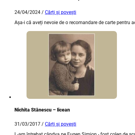
24/04/2024 /
Cărți și povești
Așa-i că aveți nevoie de o recomandare de carte pentru a
Nichita Stănescu – licean
31/03/2017 /
Cărți și povești
L-am întrebat cândva pe Eugen Simion - fost coleg de șc