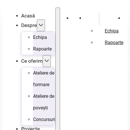
Acasă
Acasă
Despre
Ce 
Despre
Echipa
Echipa
Rapoarte
Rapoarte
Ce oferim
Ateliere de
formare
Ateliere de
povești
Concursuri
Proiecte