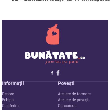
Follow me on X
Follow me on LinkedIn
Follow me on X
Informații
Povești
Despre
Ateliere de formare
Echipa
Ateliere de povești
Ce oferim
Concursuri