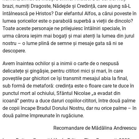
brazi, numiți Dragoste, Nădejde și Credință, care ajung să-L
întâlnească pe Hristos? Dar elefantul Alfos, a cărui poveste în
lumea șoriceilor este o parabolă superbă a vieții de dincolo?
Toate aceste personaje ne prilejuiesc întâlniri speciale, în
urma cărora ieșim mai bogați și mai atenți la lumea din jurul
nostru – o lume plină de semne și mesaje gata să ni se
descopere.
Avem înaintea ochilor și a inimii o carte de o nespusă
delicatețe și gingășie, pentru cititori mici și mari, în care
poveștile par ghicitori ce își transmit mesajul abia la final,
sub formă de metaforă: credința este o floare care te duce în
punctul mort al ochiului, Sfântul Nicolae „a evadat din
icoană” pentru a duce daruri copiilor-cititori, între două palme
de copii încape Bradul Dorului Nostru, dar nu orice palme – în
două palme împreunate în rugăciune.
Recomandare de Mădălina Andreescu