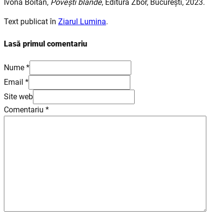
Ivona Boitan,
Povești blânde
, Editura Zbor, București, 2023.
Text publicat în
Ziarul Lumina
.
Lasă primul comentariu
Nume *
Email *
Site web
Comentariu
*