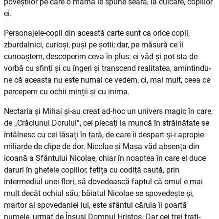
poveștilor pe care o mamă le spune seara, la culcare, copiilor
ei.
Personajele-copii din această carte sunt ca orice copii,
zburdalnici, curioși, puși pe șotii; dar, pe măsură ce îi
cunoaștem, descoperim ceva în plus: ei văd și pot sta de
vorbă cu sfinți și cu îngeri și transcend realitatea, amintindu-
ne că aceasta nu este numai ce vedem, ci, mai mult, ceea ce
percepem cu ochii minții și cu inima.
Nectaria și Mihai și-au creat ad-hoc un univers magic în care,
de „Crăciunul Dorului”, cei plecați la muncă în străinătate se
întâlnesc cu cei lăsați în țară, de care îi despart și-i apropie
miliarde de clipe de dor. Nicolae și Mașa văd absența din
icoană a Sfântului Nicolae, chiar în noaptea în care el duce
daruri în ghetele copiilor, fetița cu codiță caută, prin
intermediul unei flori, să dovedească faptul că omul e mai
mult decât ochiul său; băiatul Nicolae se spovedește și,
martor al spovedaniei lui, este sfântul căruia îi poartă
numele, urmat de Însuși Domnul Hristos. Dar cei trei frați-