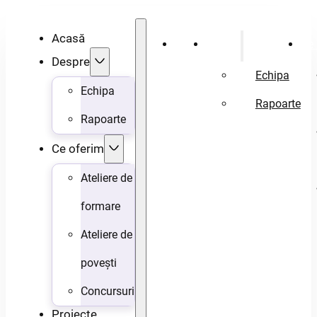
Acasă
Acasă
Despre
Ce 
Despre
Echipa
Echipa
Rapoarte
Rapoarte
Ce oferim
Ateliere de
formare
Ateliere de
povești
Concursuri
Proiecte