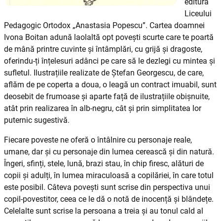
editura
Liceului
Pedagogic Ortodox „Anastasia Popescu”. Cartea doamnei
Ivona Boitan adună laolaltă opt povești scurte care te poartă
de mână printre cuvinte și întâmplări, cu grijă și dragoste,
oferindu-ți înțelesuri adânci pe care să le dezlegi cu mintea și
sufletul. Ilustrațiile realizate de Ștefan Georgescu, de care,
aflăm de pe coperta a doua, o leagă un contract imuabil, sunt
deosebit de frumoase și aparte față de ilustra­țiile obișnuite,
atât prin realizarea în alb-negru, cât și prin simplitatea lor
puternic sugestivă.
Fiecare poveste ne oferă o întâlnire cu personaje reale,
umane, dar și cu personaje din lumea cerească și din natură.
Îngeri, sfinți, stele, lună, brazi stau, în chip firesc, alături de
copii și adulți, în lumea miraculoasă a copilăriei, în care totul
este posibil. Câteva povești sunt scri­se din perspectiva unui
copil-povestitor, ceea ce le dă o notă de inocență și blândețe.
Celelalte sunt scrise la persoana a treia și au tonul cald al