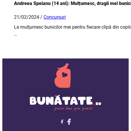
Andreea Speianu (14 ani): Mulțumesc, dragii mei bunici
21/02/2024 /
Concursuri
Le mulţumesc bunicilor mei pentru fiecare clipă din copilăr
…
Follow me on X
Follow me on LinkedIn
Follow me on X