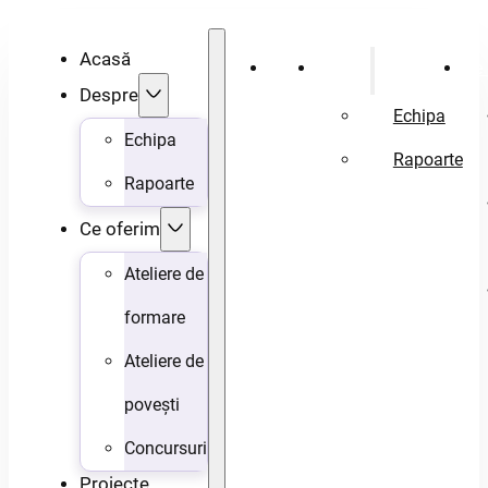
Acasă
Acasă
Despre
Ce 
Despre
Echipa
Echipa
Rapoarte
Rapoarte
Ce oferim
Ateliere de
formare
Ateliere de
povești
Concursuri
Proiecte