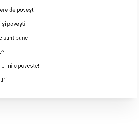
iere de povești
i și povești
e sunt bune
e?
e-mi o poveste!
uri