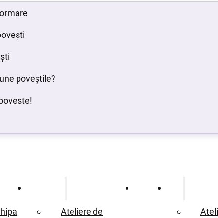
 formare
povești
ști
bune poveștile?
poveste!
Ce oferim
Proiecte
Blog
hipa
Ateliere de
Atel