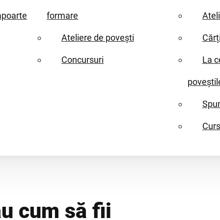
apoarte
formare
Atel
Ateliere de povești
Cărț
Concursuri
La c
poveștil
Spun
Curs
u cum să fii