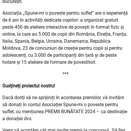
București.
Asociația „Spune-mi o poveste pentru suflet” are o experiență
de 6 ani în activități dedicate copiilor: a organizat gratuit
peste 450 de ateliere interactive de povești în format fizic și
online, la care au 5.000 de copii din România, Elveția, Franța,
Italia, Spania, Belgia, Ucraina, Danemarca, Republica
Moldova, 23 de concursuri de creație pentru copii și pentru
adolescenți, cu 3.000 de participanți din țară și de peste
hotare și 15 ateliere de formare de povestitori.
***
Susțineți proiectul nostru!
Dacă doriți să ne sprijiniți în acordarea premiilor, vă invităm
să donați în contul Asociației Spune-mi o poveste pentru
suflet, cu mențiunea PREMII BUNĂTATE 2024 – ca destinație
a donației dvs.
Vrem să acordăm cât mai multe premii la concursul „Să fim