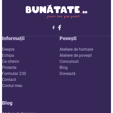
Follow me on X
Follow me on LinkedIn
Follow me on X
Informații
Povești
Despre
Ateliere de formare
Echipa
Ateliere de povești
Ce oferim
Concursuri
Proiecte
Blog
Formular 230
Donează
Contact
Contul meu
Blog