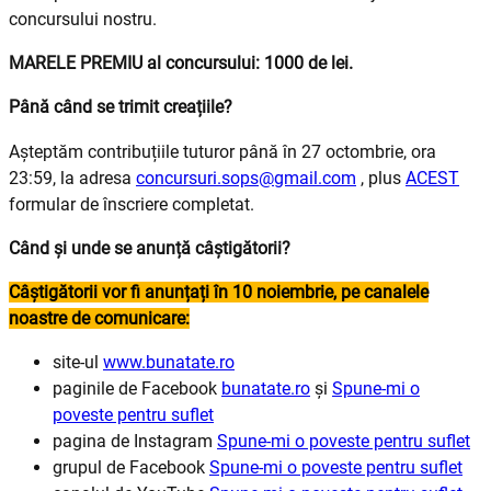
concursului nostru.
MARELE PREMIU al concursului: 1000 de lei.
Până când se trimit creațiile?
Așteptăm contribuțiile tuturor până în 27 octombrie, ora
23:59, la adresa
concursuri.sops@gmail.com
, plus
ACEST
formular de înscriere completat.
Când și unde se anunță câștigătorii?
Câștigătorii vor fi anunțați în 10 noiembrie, pe canalele
noastre de comunicare:
site-ul
www.bunatate.ro
paginile de Facebook
bunatate.ro
și
Spune-mi o
poveste pentru suflet
pagina de Instagram
Spune-mi o poveste pentru suflet
grupul de Facebook
Spune-mi o poveste pentru suflet