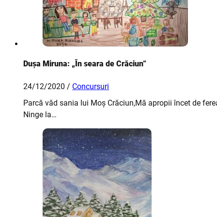
Dușa Miruna: „În seara de Crăciun”
24/12/2020 /
Concursuri
Parcă văd sania lui Moș Crăciun,Mă apropii încet de ferea
Ninge la…