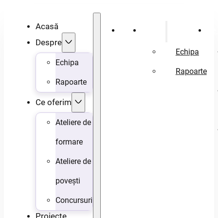
Acasă
Acasă
Despre
Ce 
Despre
Echipa
Echipa
Rapoarte
Rapoarte
Ce oferim
Ateliere de
formare
Ateliere de
povești
Concursuri
Proiecte