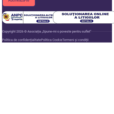
Copyright 2026 © Asociația „Spune-mi o poveste pentru suflet”
Politica de confidențialitate
Politica Cookie
Termeni și condiții