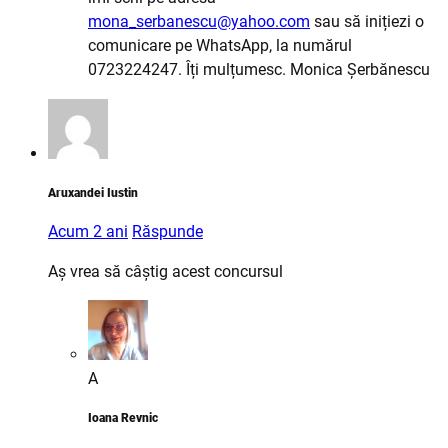
mona_serbanescu@yahoo.com
sau să inițiezi o
comunicare pe WhatsApp, la numărul
0723224247. Îți mulțumesc. Monica Șerbănescu
Aruxandei Iustin
Acum 2 ani
Răspunde
Aș vrea să câștig acest concursul
A
Ioana Revnic