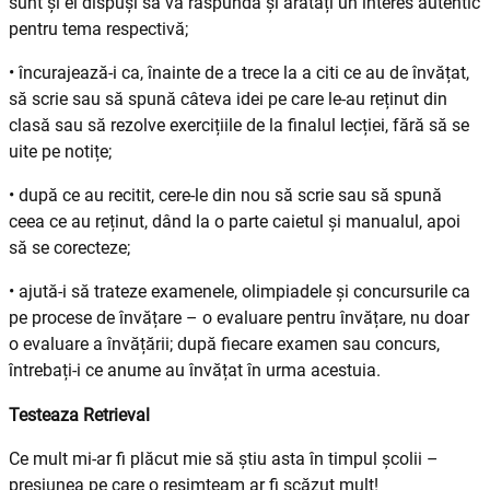
sunt și ei dispuși să vă răspundă și arătați un interes autentic
pentru tema respectivă;
• încurajează-i ca, înainte de a trece la a citi ce au de învățat,
să scrie sau să spună câteva idei pe care le-au reținut din
clasă sau să rezolve exercițiile de la finalul lecției, fără să se
uite pe notițe;
• după ce au recitit, cere-le din nou să scrie sau să spună
ceea ce au reținut, dând la o parte caietul și manualul, apoi
să se corecteze;
• ajută-i să trateze examenele, olimpiadele și concursurile ca
pe procese de învățare – o evaluare pentru învățare, nu doar
o evaluare a învățării; după fiecare examen sau concurs,
întrebați-i ce anume au învățat în urma acestuia.
Testeaza Retrieval
Ce mult mi-ar fi plăcut mie să știu asta în timpul școlii –
presiunea pe care o resimțeam ar fi scăzut mult!