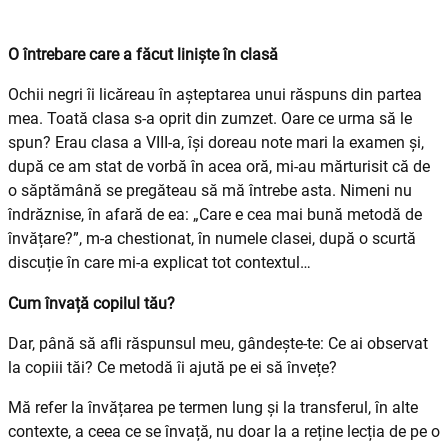
O întrebare care a făcut liniște în clasă
Ochii negri îi licăreau în așteptarea unui răspuns din partea
mea. Toată clasa s-a oprit din zumzet. Oare ce urma să le
spun? Erau clasa a VIII-a, își doreau note mari la examen și,
după ce am stat de vorbă în acea oră, mi-au mărturisit că de
o săptămână se pregăteau să mă întrebe asta. Nimeni nu
îndrăznise, în afară de ea: „Care e cea mai bună metodă de
învățare?”, m-a chestionat, în numele clasei, după o scurtă
discuție în care mi-a explicat tot contextul…
Cum învață copilul tău?
Dar, până să afli răspunsul meu, gândește-te: Ce ai observat
la copiii tăi? Ce metodă îi ajută pe ei să învețe?
Mă refer la învățarea pe termen lung și la transferul, în alte
contexte, a ceea ce se învață, nu doar la a reține lecția de pe o