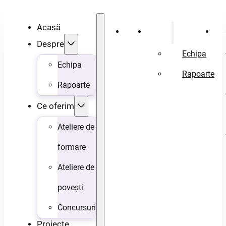
Acasă
Acasă
Despre
Ce 
Despre
Echipa
Echipa
Rapoarte
Rapoarte
Ce oferim
Ateliere de
formare
Ateliere de
povești
Concursuri
Proiecte