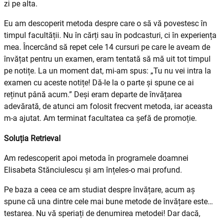
zi pe alta.
Eu am descoperit metoda despre care o să vă povestesc în
timpul facultății. Nu în cărți sau în podcasturi, ci în experiența
mea. Încercând să repet cele 14 cursuri pe care le aveam de
învățat pentru un examen, eram tentată să mă uit tot timpul
pe notițe. La un moment dat, mi-am spus: „Tu nu vei intra la
examen cu aceste notițe! Dă-le la o parte și spune ce ai
reținut până acum.” Deși eram departe de învățarea
adevărată, de atunci am folosit frecvent metoda, iar aceasta
m-a ajutat. Am terminat facultatea ca șefă de promoție.
Soluția Retrieval
Am redescoperit apoi metoda în programele doamnei
Elisabeta Stănciulescu și am înțeles-o mai profund.
Pe baza a ceea ce am studiat despre învățare, acum aș
spune că una dintre cele mai bune metode de învățare este…
testarea. Nu vă speriați de denumirea metodei! Dar dacă,