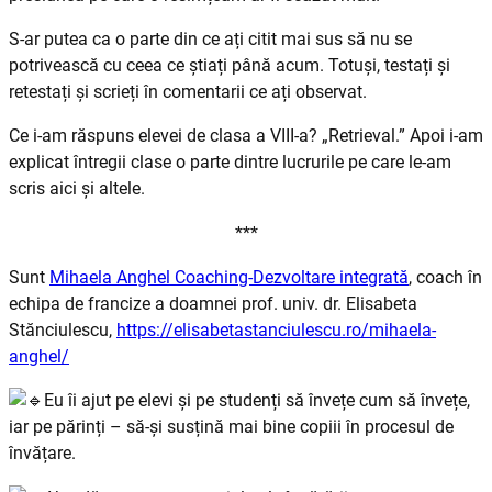
S-ar putea ca o parte din ce ați citit mai sus să nu se
potrivească cu ceea ce știați până acum. Totuși, testați și
retestați și scrieți în comentarii ce ați observat.
Ce i-am răspuns elevei de clasa a VIII-a? „Retrieval.” Apoi i-am
explicat întregii clase o parte dintre lucrurile pe care le-am
scris aici și altele.
***
Sunt
Mihaela Anghel Coaching-Dezvoltare integrată
, coach în
echipa de francize a doamnei prof. univ. dr. Elisabeta
Stănciulescu,
https://elisabetastanciulescu.ro/mihaela-
anghel/
Eu îi ajut pe elevi și pe studenți să învețe cum să învețe,
iar pe părinți – să-și susțină mai bine copiii în procesul de
învățare.