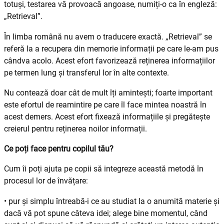
totuși, testarea vă provoacă angoase, numiți-o ca în engleză:
„Retrieval”.
În limba română nu avem o traducere exactă. „Retrieval” se
referă la a recupera din memorie informații pe care le-am pus
cândva acolo. Acest efort favorizează reținerea informațiilor
pe termen lung și transferul lor în alte contexte.
Nu contează doar cât de mult îți amintești; foarte important
este efortul de reamintire pe care îl face mintea noastră în
acest demers. Acest efort fixează informațiile și pregătește
creierul pentru reținerea noilor informații.
Ce poți face pentru copilul tău?
Cum îi poți ajuta pe copii să integreze această metodă în
procesul lor de învățare:
• pur și simplu întreabă-i ce au studiat la o anumită materie și
dacă vă pot spune câteva idei; alege bine momentul, când