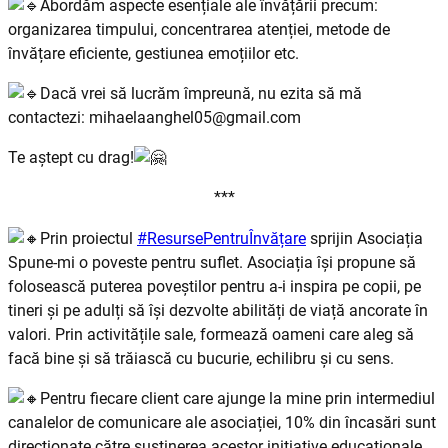
Abordăm aspecte esențiale ale învățării precum:
organizarea timpului, concentrarea atenției, metode de
învățare eficiente, gestiunea emoțiilor etc.
Dacă vrei să lucrăm împreună, nu ezita să mă
contactezi: mihaelaanghel05@gmail.com
Te aștept cu drag!
***
Prin proiectul
#ResursePentruÎnvățare
sprijin Asociația
Spune-mi o poveste pentru suflet. Asociația își propune să
folosească puterea poveștilor pentru a-i inspira pe copii, pe
tineri și pe adulți să își dezvolte abilități de viață ancorate în
valori. Prin activitățile sale, formează oameni care aleg să
facă bine și să trăiască cu bucurie, echilibru și cu sens.
Pentru fiecare client care ajunge la mine prin intermediul
canalelor de comunicare ale asociației, 10% din încasări sunt
direcționate către susținerea acestor inițiative educaționale.