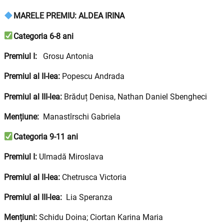
MARELE PREMIU: ALDEA IRINA
Categoria 6-8 ani
Premiul I:
Grosu Antonia
Premiul al II-lea:
Popescu Andrada
Premiul al III-lea:
Brăduț Denisa, Nathan Daniel Sbengheci
Mențiune:
Manastîrschi Gabriela
Categoria 9-11 ani
Premiul I:
Ulmadă Miroslava
Premiul al II-lea:
Chetrusca Victoria
Premiul al III-lea:
Lia Speranza
Mențiuni:
Schidu Doina; Ciortan Karina Maria