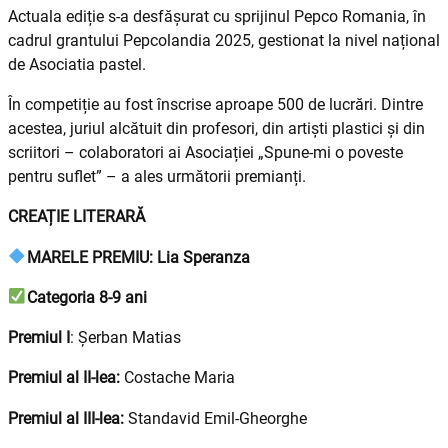
Actuala ediție s-a desfășurat cu sprijinul Pepco Romania, în
cadrul grantului Pepcolandia 2025, gestionat la nivel național
de Asociatia pastel.
În competiție au fost înscrise aproape 500 de lucrări. Dintre
acestea, juriul alcătuit din profesori, din artiști plastici și din
scriitori – colaboratori ai Asociației „Spune-mi o poveste
pentru suflet” – a ales următorii premianți.
CREAȚIE LITERARĂ
MARELE PREMIU: Lia Speranza
Categoria 8-9 ani
Premiul I
: Șerban Matias
Premiul al II-lea:
Costache Maria
Premiul al III-lea:
Standavid Emil-Gheorghe