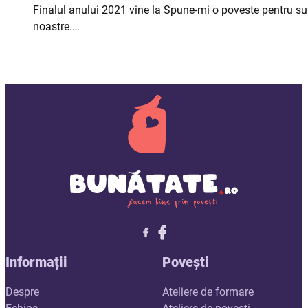
Finalul anului 2021 vine la Spune-mi o poveste pentru sufl
noastre.…
Follow me on X
Follow me on LinkedIn
Follow me on X
Informații
Povești
Despre
Ateliere de formare