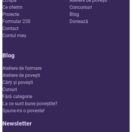
Echipa
Ateliere de povești
Ce oferim
Concursuri
Proiecte
Blog
Formular 230
Donează
Contact
Contul meu
Blog
Ateliere de formare
Ateliere de povești
Cărți și povești
Cursuri
Fără categorie
La ce sunt bune poveștile?
Spune-mi o poveste!
Newsletter