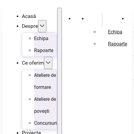
Acasă
Acasă
Despre
Ce 
Despre
Echipa
Echipa
Rapoarte
Rapoarte
Ce oferim
Ateliere de
formare
Ateliere de
povești
Concursuri
Proiecte