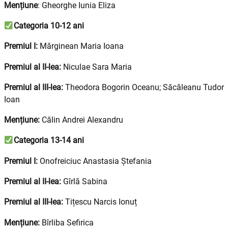
Mențiune
: Gheorghe Iunia Eliza
Categoria 10-12 ani
Premiul I:
Mărginean Maria Ioana
Premiul al II-lea:
Niculae Sara Maria
Premiul al III-lea:
Theodora Bogorin Oceanu; Săcăleanu Tudor
Ioan
Mențiune:
Călin Andrei Alexandru
Categoria 13-14 ani
Premiul I:
Onofreiciuc Anastasia Ștefania
Premiul al II-lea:
Gîrlă Sabina
Premiul al III-lea:
Tițescu Narcis Ionuț
Mențiune:
Bîrliba Sefirica