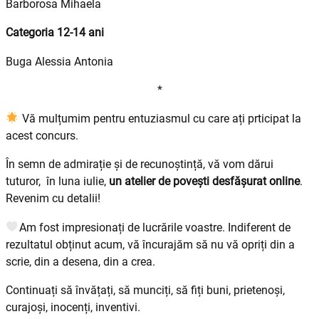
Barborosa Mihaela
Categoria 12-14 ani
Buga Alessia Antonia
*
Vă mulțumim pentru entuziasmul cu care ați prticipat la
acest concurs.
În semn de admirație și de recunoștință, vă vom dărui
tuturor, în luna iulie,
un atelier de povești desfășurat online
.
Revenim cu detalii!
Am fost impresionați de lucrările voastre. Indiferent de
rezultatul obținut acum, vă încurajăm să nu vă opriți din a
scrie, din a desena, din a crea.
Continuați să învățați, să munciți, să fiți buni, prietenoși,
curajoși, inocenți, inventivi.