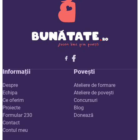
Follow me on X
Follow me on LinkedIn
Follow me on X
Informații
Povești
Despre
Ateliere de formare
Echipa
Ateliere de povești
Ce oferim
Concursuri
Proiecte
Blog
Formular 230
Donează
Contact
Contul meu