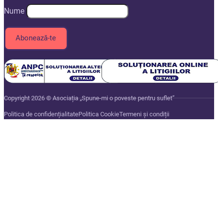
Nume
Copyright 2026 © Asociația „Spune-mi o poveste pentru suflet”
Politica de confidențialitate
Politica Cookie
Termeni și condiții