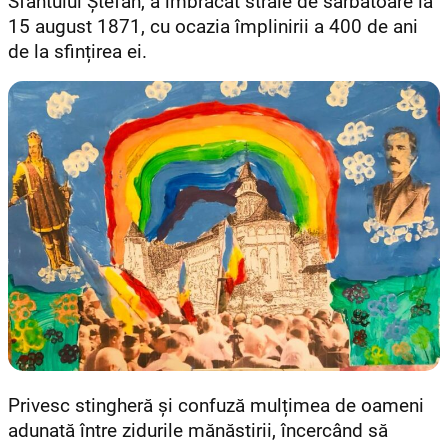
Sfântului Ștefan, a îmbrăcat straie de sărbătoare la
15 august 1871, cu ocazia împlinirii a 400 de ani
de la sfințirea ei.
Privesc stingheră și confuză mulțimea de oameni
adunată între zidurile mănăstirii, încercând să