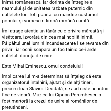
inimă românească, iar dorința de întregire a
neamului și de unitatea răzbate puternic din
sufletele lor. Toți poartă cu mândrie costumul
popular și vorbesc o limbă română curată.
Îmi atrage atenția un tânăr cu o privire măreaţă şi
visătoare, izvorâtă din cea mai nobilă inimă.
Pâlpâitul unei lumini incandescente i se revarsă din
priviri, iar ochii scapără un foc tainic ce-i arde
sufletul: dorința de unire.
Este Mihai Eminescu, omul condeiului!
Implicarea lui m-a determinat să înțeleg că este
organizatorul întâlnirii, ajutat și de alți tineri,
precum Ioan Slavici. Deodată, se aud niște acorduri
fine de vioară. Muzica lui Ciprian Porumbescu a
fost martoră la crezul de unire al românilor de
pretutindeni.