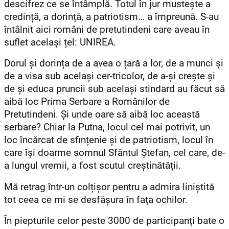
descifrez ce se întâmplă. Totul în jur mustește a
credință, a dorință, a patriotism… a împreună. S-au
întâlnit aici români de pretutindeni care aveau în
suflet același țel: UNIREA.
Dorul și dorința de a avea o țară a lor, de a munci și
de a visa sub același cer-tricolor, de a-și crește și
de și educa pruncii sub același stindard au făcut să
aibă loc Prima Serbare a Românilor de
Pretutindeni. Și unde oare să aibă loc această
serbare? Chiar la Putna, locul cel mai potrivit, un
loc încărcat de sfințenie și de patriotism, locul în
care își doarme somnul Sfântul Ștefan, cel care, de-
a lungul vremii, a fost scutul creștinătății.
Mă retrag într-un colțișor pentru a admira liniștită
tot ceea ce mi se desfășura în fața ochilor.
În piepturile celor peste 3000 de participanți bate o