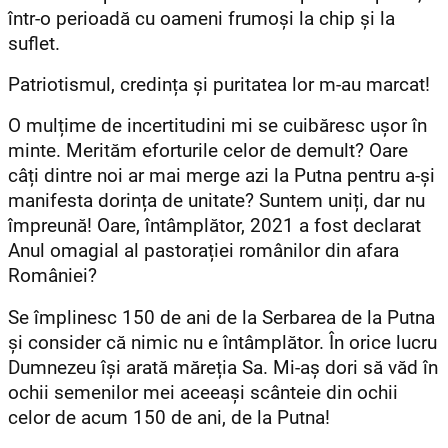
într-o perioadă cu oameni frumoși la chip și la
suflet.
Patriotismul, credința și puritatea lor m-au marcat!
O mulțime de incertitudini mi se cuibăresc ușor în
minte. Merităm eforturile celor de demult? Oare
câți dintre noi ar mai merge azi la Putna pentru a-și
manifesta dorința de unitate? Suntem uniți, dar nu
împreună! Oare, întâmplător, 2021 a fost declarat
Anul omagial al pastorației românilor din afara
României?
Se împlinesc 150 de ani de la Serbarea de la Putna
și consider că nimic nu e întâmplător. În orice lucru
Dumnezeu își arată măreția Sa. Mi-aș dori să văd în
ochii semenilor mei aceeași scânteie din ochii
celor de acum 150 de ani, de la Putna!