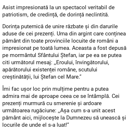
Asist impresionată la un spectacol veritabil de
patriotism, de credință, de dorință neclintită.
Dorința puternică de unire răzbate și din darurile
aduse de cei prezenți. Urna din argint care conținea
pământ din toate provinciile locuite de români a
impresionat pe toată lumea. Aceasta a fost depusă
pe mormântul Sfântului Ștefan, iar pe ea se putea
citi următorul mesaj: ,,Eroului, învingătorului,
apărătorului existenței române, scutului
creștinătății, lui Ștefan cel Mare.”
Îmi fac ușor loc prin mulțime pentru a putea
admira mai de aproape ceea ce se întâmplă. Cei
prezenți murmură cu smerenie și ardoare
următoarea rugăciune: ,,Așa cum s-a unit acest
pământ aici, mijlocește la Dumnezeu să unească și
locurile de unde el s-a luat!”