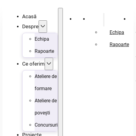
Acasă
Acasă
Despre
Ce 
Despre
Echipa
Echipa
Rapoarte
Rapoarte
Ce oferim
Ateliere de
formare
Ateliere de
povești
Concursuri
Proiecte