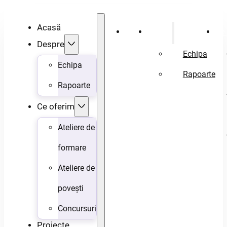
Acasă
Acasă
Despre
Ce 
Despre
Echipa
Echipa
Rapoarte
Rapoarte
Ce oferim
Ateliere de
formare
Ateliere de
povești
Concursuri
Proiecte