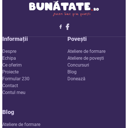
Follow me on X
Follow me on LinkedIn
Follow me on X
Informații
Povești
Despre
Ateliere de formare
Echipa
Ateliere de povești
Ce oferim
Concursuri
Proiecte
Blog
Formular 230
Donează
Contact
Contul meu
Blog
Ateliere de formare