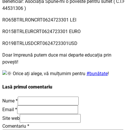
Beneficiar: Asociația Spune-mi o poveste pentru suflet ( C.I.F
44531306 )
RO65BTRLRONCRT0624723301 LEI
RO15BTRLEURCRT0624723301 EURO
RO19BTRLUSDCRT0624723301USD
Doar împreună putem duce mai departe educația prin
povești!
Orice ați alege, vă mulțumim pentru
#bunătate
!
Lasă primul comentariu
Nume *
Email *
Site web
Comentariu
*