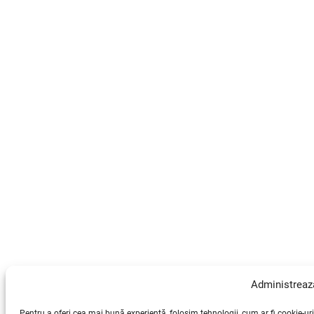
Administreaz
Pentru a oferi cea mai bună experiență, folosim tehnologii, cum ar fi cookie-u