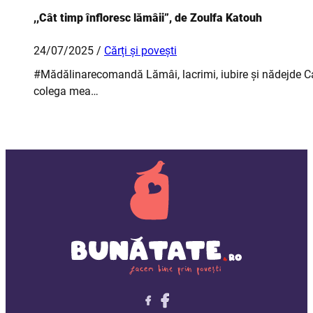
,,Cât timp înfloresc lămâii”, de Zoulfa Katouh
24/07/2025 /
Cărți și povești
#Mădălinarecomandă Lămâi, lacrimi, iubire și nădejde Car
colega mea…
Follow me on X
Follow me on LinkedIn
Follow me on X