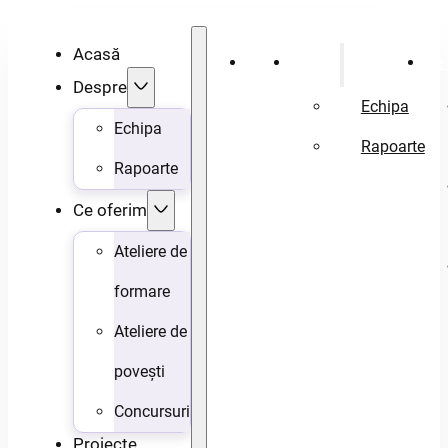
Acasă
Acasă
Despre
Ce 
Despre
Echipa
Echipa
Rapoarte
Rapoarte
Ce oferim
Ateliere de
formare
Ateliere de
povești
Concursuri
Proiecte