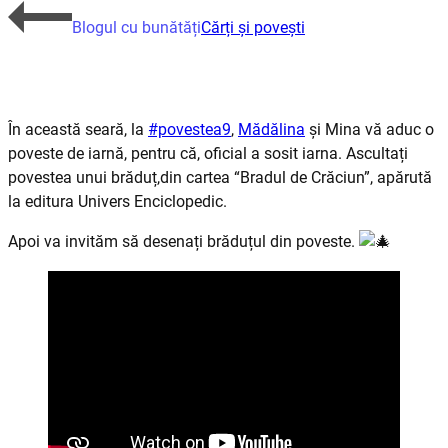
Blogul cu bunătăți
Cărți și povești
În această seară, la
#povestea9
,
Mădălina
și Mina vă aduc o
poveste de iarnă, pentru că, oficial a sosit iarna. Ascultați
povestea unui brăduț,din cartea “Bradul de Crăciun”, apărută
la editura Univers Enciclopedic.
Apoi va invităm să desenați brăduțul din poveste.