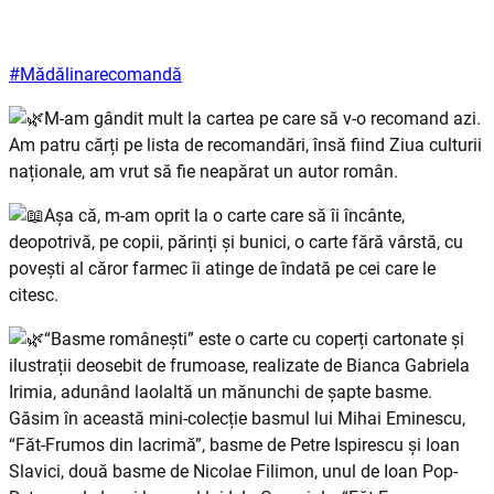
#Mădălinarecomandă
M-am gândit mult la cartea pe care să v-o recomand azi.
Am patru cărți pe lista de recomandări, însă fiind Ziua culturii
naționale, am vrut să fie neapărat un autor român.
Așa că, m-am oprit la o carte care să îi încânte,
deopotrivă, pe copii, părinți și bunici, o carte fără vârstă, cu
povești al căror farmec îi atinge de îndată pe cei care le
citesc.
“Basme românești” este o carte cu coperți cartonate și
ilustrații deosebit de frumoase,
realizate de Bianca Gabriela
Irimia, adunând laolaltă un mănunchi de șapte basme.
Găsim în această mini-colecție basmul lui Mihai Eminescu,
“Făt-Frumos din lacrimă”, basme de Petre Ispirescu și Ioan
Slavici, două basme de Nicolae Filimon, unul de Ioan Pop-