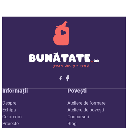
Follow me on X
Follow me on LinkedIn
Follow me on X
Informații
Povești
Despre
Ateliere de formare
Echipa
Ateliere de povești
Ce oferim
Concursuri
Proiecte
Blog