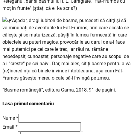
Reteganul, dar și basmul lui I. L. Caragiale, “Făt-Frumos cu
moț în frunte” (știați că el l-a scris?)
Așadar, dragi iubitori de basme, purcedeti să citiți și să
vă minunați de aventurile lui Făt-Frumos, prin care acesta se
călește și se maturizează; pășiți în lumea fermecată în care
obiectele au puteri magice, provocările au darul de a-i face
mai puternici pe cei care le trec, iar răul nu rămâne
nepedepsit; cunoașteți personaje negative care au scopul de
a-i “crește” pe cei naivi. Dar, mai ales, citiți basme pentru a vă
(re)încredința că binele învinge întotdeauna, așa cum Făt-
Frumos găsește mereu o cale să-l învingă pe zmeu.
“Basme românești”, editura Gama, 2018, 91 de pagini.
Lasă primul comentariu
Nume *
Email *