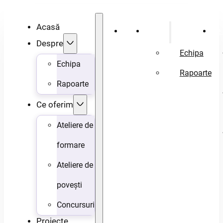
Acasă
Acasă
Despre
Ce 
Despre
Echipa
Echipa
Rapoarte
Rapoarte
Ce oferim
Ateliere de
formare
Ateliere de
povești
Concursuri
Proiecte