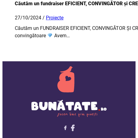
Căutăm un fundraiser EFICIENT, CONVINGĂTOR și CR
27/10/2024 /
Proiecte
Căutăm un FUNDRAISER EFICIENT, CONVINGĂTOR ȘI CREATIV,
convingătoare
Avem…
Follow me on X
Follow me on LinkedIn
Follow me on X