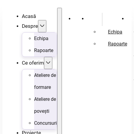
Acasă
Acasă
Despre
Ce 
Despre
Echipa
Echipa
Rapoarte
Rapoarte
Ce oferim
Ateliere de
formare
Ateliere de
povești
Concursuri
Proiecte