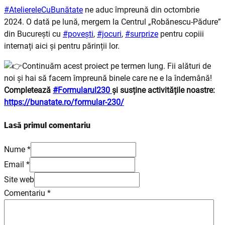
#AteliereleCuBunătate
ne aduc împreună din octombrie
2024. O dată pe lună, mergem la Centrul „Robănescu-Pădure”
din București cu
#povești
,
#jocuri
,
#surprize
pentru copiii
internați aici și pentru părinții lor.
Continuăm acest proiect pe termen lung. Fii alături de
noi și hai să facem împreună binele care ne e la îndemână!
Completează
#
Formularul230
și susține activitățile noastre:
https://bunatate.ro/formular-230/
Lasă primul comentariu
Nume *
Email *
Site web
Comentariu
*