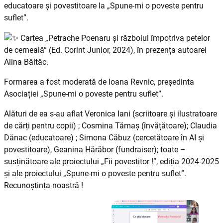
educatoare și povestitoare la „Spune-mi o poveste pentru
suflet”.
Cartea „Petrache Poenaru și războiul împotriva petelor
de cerneală” (Ed. Corint Junior, 2024), în prezența autoarei
Alina Bâltâc.
Formarea a fost moderată de Ioana Revnic, președinta
Asociației „Spune-mi o poveste pentru suflet”.
Alături de ea s-au aflat Veronica Iani (scriitoare și ilustratoare
de cărți pentru copii) ; Cosmina Tămaș (învățătoare); Claudia
Dănac (educatoare) ; Simona Căbuz (cercetătoare în AI și
povestitoare), Geanina Hărăbor (fundraiser); toate –
susținătoare ale proiectului „Fii povestitor !”, ediția 2024-2025
și ale proiectului „Spune-mi o poveste pentru suflet”.
Recunoștința noastră !