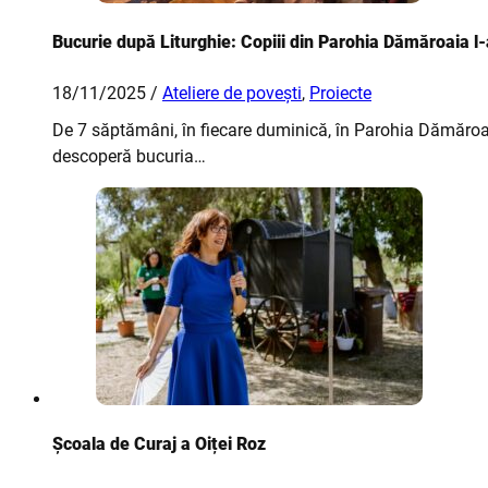
Bucurie după Liturghie: Copiii din Parohia Dămăroaia l
18/11/2025 /
Ateliere de povești
,
Proiecte
De 7 săptămâni, în fiecare duminică, în Parohia Dămăroaia
descoperă bucuria…
Școala de Curaj a Oiței Roz