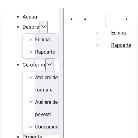
Acasă
Acasă
Despre
Ce 
Despre
Echipa
Echipa
Rapoarte
Rapoarte
Ce oferim
Ateliere de
formare
Ateliere de
povești
Concursuri
Proiecte