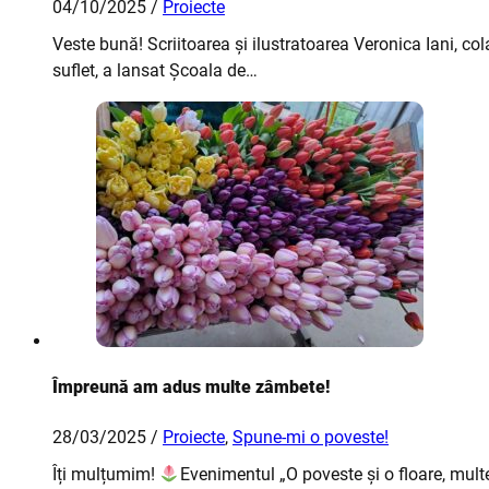
04/10/2025 /
Proiecte
Veste bună! Scriitoarea și ilustratoarea Veronica Iani, 
suflet, a lansat Școala de…
Împreună am adus multe zâmbete!
28/03/2025 /
Proiecte
,
Spune-mi o poveste!
Îți mulțumim!
Evenimentul „O poveste și o floare, mul