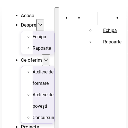
Acasă
Acasă
Despre
Ce 
Despre
Echipa
Echipa
Rapoarte
Rapoarte
Ce oferim
Ateliere de
formare
Ateliere de
povești
Concursuri
Proiecte