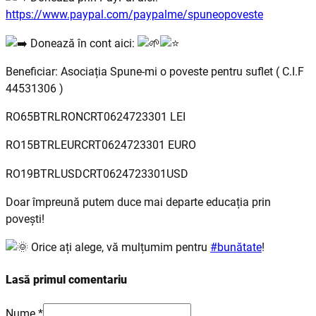
https://www.paypal.com/paypalme/spuneopoveste
Donează în cont aici:
Beneficiar: Asociația Spune-mi o poveste pentru suflet ( C.I.F
44531306 )
RO65BTRLRONCRT0624723301 LEI
RO15BTRLEURCRT0624723301 EURO
RO19BTRLUSDCRT0624723301USD
Doar împreună putem duce mai departe educația prin
povești!
Orice ați alege, vă mulțumim pentru
#bunătate
!
Lasă primul comentariu
Nume *