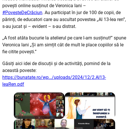
povești online susținut de Veronica Iani –
#PovesteDeCrăciun
. Au participat în jur de 100 de copii, de
părinți, de educatori care au ascultat povestea „Al 13-lea ren”,
s-au jucat și – evident – s-au distrat.
„A fost atâta bucurie la atelierul pe care l-am susținut!” spune
Veronica Iani „Și am simțit cât de mult le place copiilor să le
fie citite povești.”
Găsiți aici idei de discuții și de activități, pornind de la
această poveste:
https://bunatate.ro/wp…/uploads/2024/12/2.Al13-
leaRen.pdf