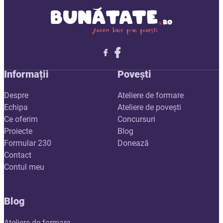
Follow me on X
Follow me on LinkedIn
Follow me on X
Informații
Povești
Despre
Ateliere de formare
Echipa
Ateliere de povești
Ce oferim
Concursuri
Proiecte
Blog
Formular 230
Donează
Contact
Contul meu
Blog
Ateliere de formare