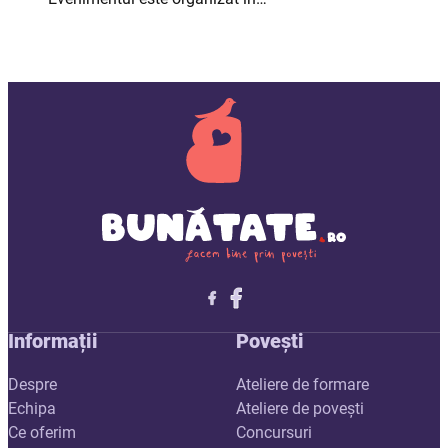
Follow me on X
Follow me on LinkedIn
Follow me on X
Informații
Povești
Despre
Ateliere de formare
Echipa
Ateliere de povești
Ce oferim
Concursuri