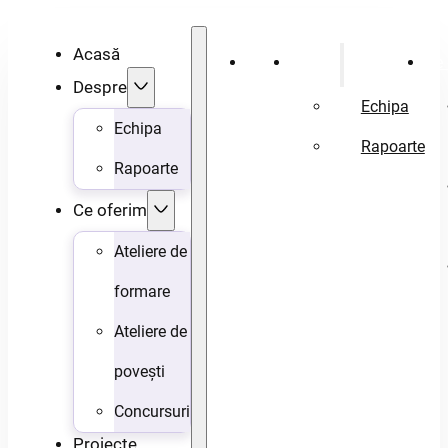
Acasă
Acasă
Despre
Ce 
Despre
Echipa
Echipa
Rapoarte
Rapoarte
Ce oferim
Ateliere de
formare
Ateliere de
povești
Concursuri
Proiecte