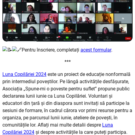
Pentru înscriere, completați
acest formular
.
***
Luna Copilăriei 2024
este un proiect de educație nonformală
prin intermediul poveștilor. Pe lângă activitățile desfășurate,
Asociația „Spune-mi o poveste pentru suflet” propune public
declararea lunii iunie ca Luna Copilăriei. Voluntari și
educatori din țară și din diaspora sunt invitați să participe la
sesiuni de formare, în cadrul cărora vor primi resurse pentru a
organiza, pe parcursul lunii iunie, ateliere de povești, în
comunitățile lor. Aflați mai multe detalii despre
Luna
Copilăriei 2024
și despre activitățile la care puteți participa.