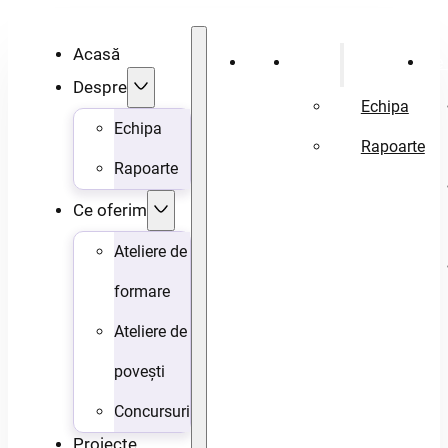
Acasă
Acasă
Despre
Ce 
Despre
Echipa
Echipa
Rapoarte
Rapoarte
Ce oferim
Ateliere de
formare
Ateliere de
povești
Concursuri
Proiecte