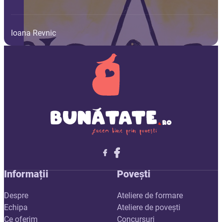
Ioana Revnic
Follow me on X
Follow me on LinkedIn
Follow me on X
Informații
Povești
Despre
Ateliere de formare
Echipa
Ateliere de povești
Ce oferim
Concursuri