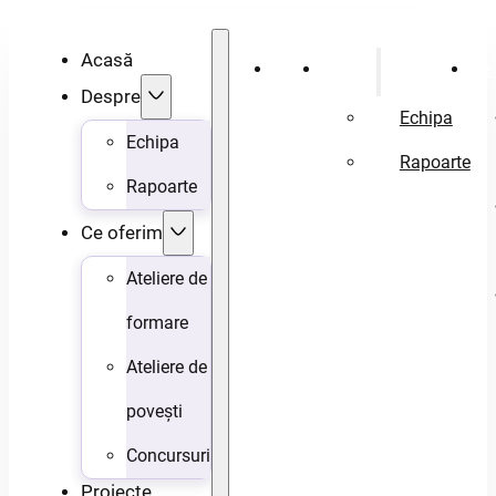
Acasă
Acasă
Despre
Ce 
Despre
Echipa
Echipa
Rapoarte
Rapoarte
Ce oferim
Ateliere de
formare
Ateliere de
povești
Concursuri
Proiecte