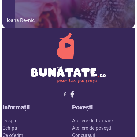
Ioana Revnic
Follow me on X
Follow me on LinkedIn
Follow me on X
Informații
Povești
Despre
Ateliere de formare
Echipa
Ateliere de povești
Ce oferim
Concursuri