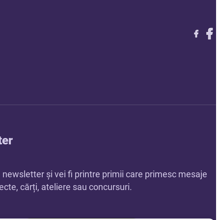
Follow 
Foll
Foll
ter
a newsletter și vei fi printre primii care primesc mesaje
cte, cărți, ateliere sau concursuri.