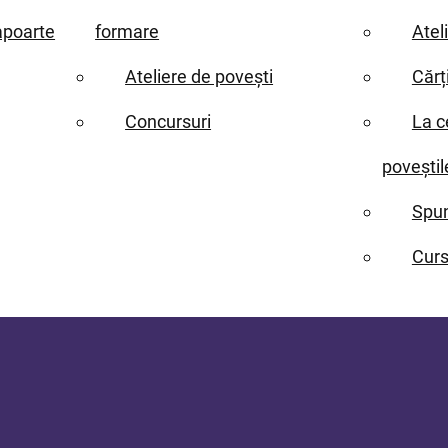
apoarte
formare
Atel
Ateliere de povești
Cărț
Concursuri
La c
poveștil
Spun
Curs