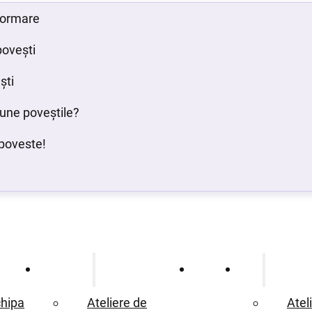
 formare
povești
ști
bune poveștile?
poveste!
Ce oferim
Proiecte
Blog
hipa
Ateliere de
Atel