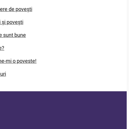
iere de povești
i și povești
e sunt bune
e?
e-mi o poveste!
uri