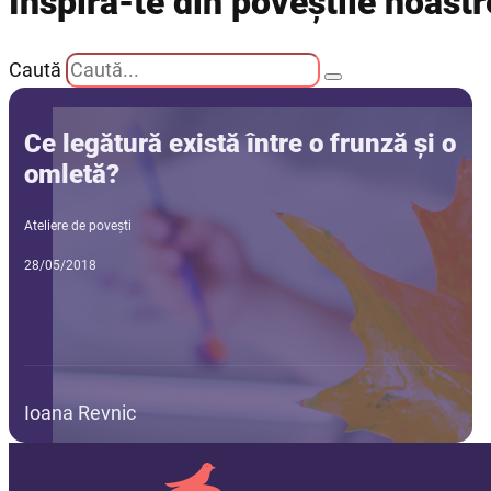
Inspiră-te din poveștile noastr
Caută
Ce legătură există între o frunză și o
omletă?
Ateliere de povești
28/05/2018
Ioana Revnic