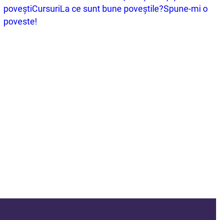
povești
Cursuri
La ce sunt bune poveștile?
Spune-mi o
poveste!