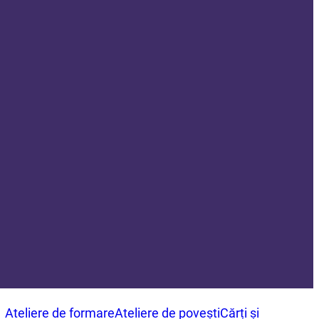
Ateliere de formare
Ateliere de povești
Cărți și