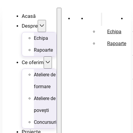
Acasă
Acasă
Despre
Ce 
Despre
Echipa
Echipa
Rapoarte
Rapoarte
Ce oferim
Ateliere de
formare
Ateliere de
povești
Concursuri
Proiecte