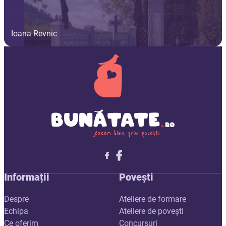
Ioana Revnic
Follow me on X
Follow me on LinkedIn
Follow me on X
Informații
Povești
Despre
Ateliere de formare
Echipa
Ateliere de povești
Ce oferim
Concursuri