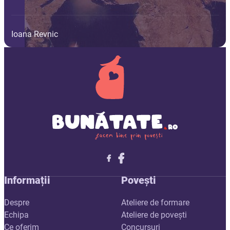
Ioana Revnic
Follow me on X
Follow me on LinkedIn
Follow me on X
Informații
Povești
Despre
Ateliere de formare
Echipa
Ateliere de povești
Ce oferim
Concursuri