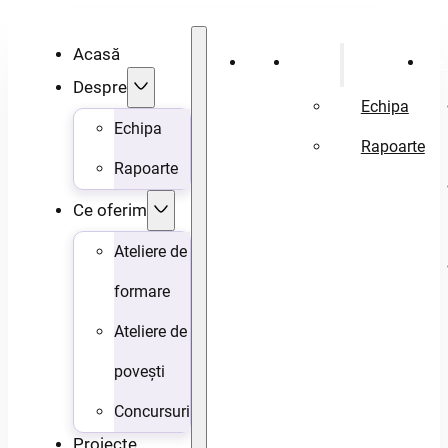
Acasă
Acasă
Despre
Ce 
Despre
Echipa
Echipa
Rapoarte
Rapoarte
Ce oferim
Ateliere de
formare
Ateliere de
povești
Concursuri
Proiecte