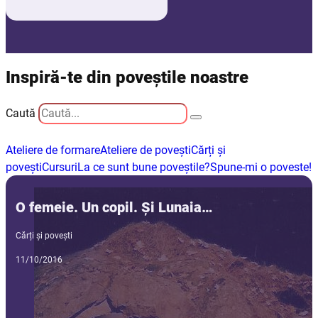
Inspiră-te din poveștile noastre
Caută
Ateliere de formare
Ateliere de povești
Cărți și
povești
Cursuri
La ce sunt bune poveștile?
Spune-mi o poveste!
O femeie. Un copil. Și Lunaia…
Cărți și povești
11/10/2016