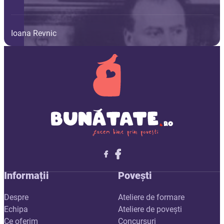
Ioana Revnic
Follow me on X
Follow me on LinkedIn
Follow me on X
Informații
Povești
Despre
Ateliere de formare
Echipa
Ateliere de povești
Ce oferim
Concursuri