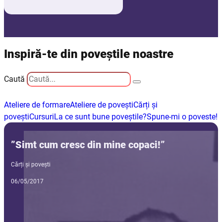
Inspiră-te din poveștile noastre
Caută
Ateliere de formare
Ateliere de povești
Cărți și
povești
Cursuri
La ce sunt bune poveștile?
Spune-mi o poveste!
”Simt cum cresc din mine copaci!”
Cărți și povești
06/05/2017