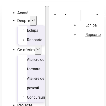
Acasă
Acasă
Despre
Ce 
Despre
Echipa
Echipa
Rapoarte
Rapoarte
Ce oferim
Ateliere de
formare
Ateliere de
povești
Concursuri
Proiecte