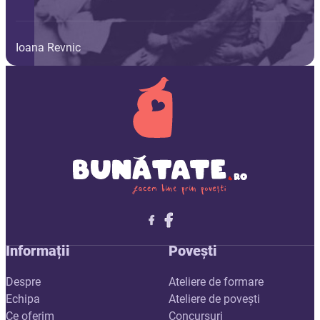
Ioana Revnic
Follow me on X
Follow me on LinkedIn
Follow me on X
Informații
Povești
Despre
Ateliere de formare
Echipa
Ateliere de povești
Ce oferim
Concursuri