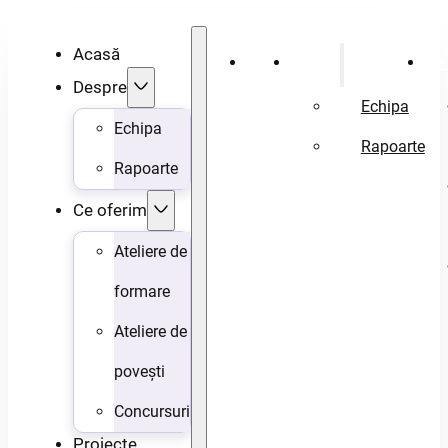
Acasă
Acasă
Despre
Ce 
Despre
Echipa
Echipa
Rapoarte
Rapoarte
Ce oferim
Ateliere de
formare
Ateliere de
povești
Concursuri
Proiecte