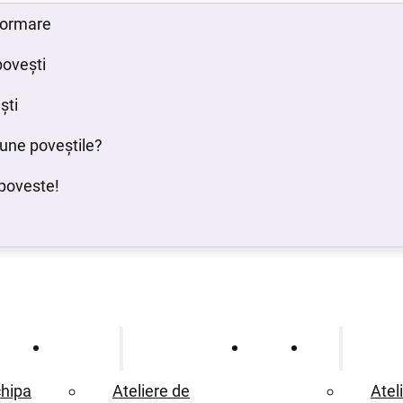
 formare
povești
ști
bune poveștile?
poveste!
Ce oferim
Proiecte
Blog
hipa
Ateliere de
Atel