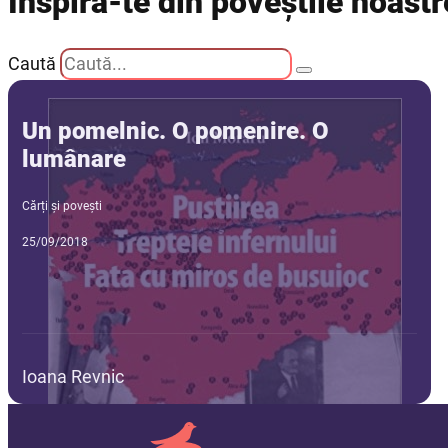
Inspiră-te din poveștile noastr
Caută
Un pomelnic. O pomenire. O
lumânare
Cărți și povești
25/09/2018
Ioana Revnic