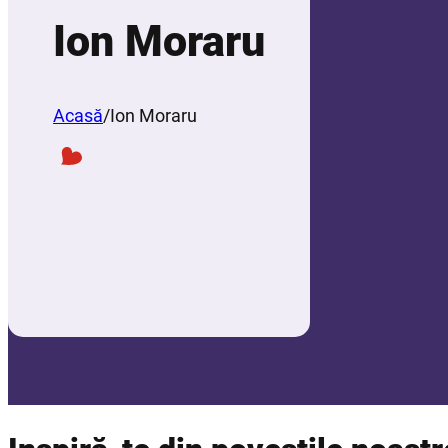
Ion Moraru
Acasă
/
Ion Moraru