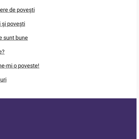
iere de povești
i și povești
e sunt bune
e?
e-mi o poveste!
uri