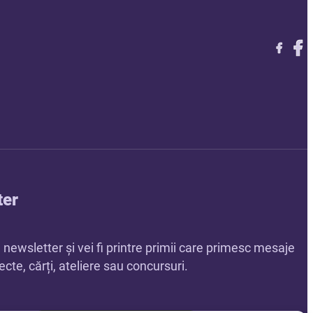
Follow 
Foll
Foll
ter
a newsletter și vei fi printre primii care primesc mesaje
cte, cărți, ateliere sau concursuri.