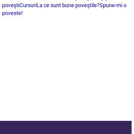
povești
Cursuri
La ce sunt bune poveștile?
Spune-mi o
poveste!