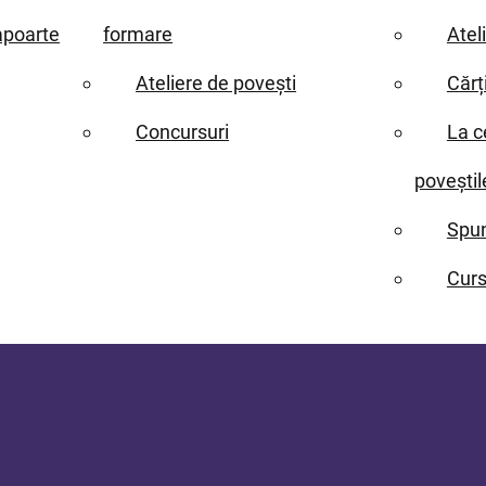
apoarte
formare
Atel
Ateliere de povești
Cărț
Concursuri
La c
poveștil
Spun
Curs