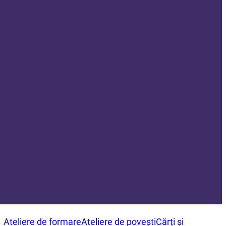
Ateliere de formare
Ateliere de povești
Cărți și