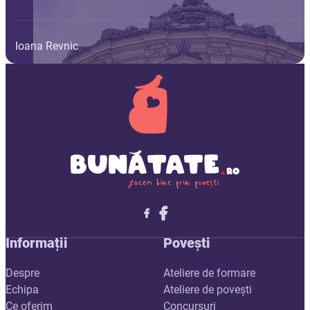
Ioana Revnic
Follow me on X
Follow me on LinkedIn
Follow me on X
Informații
Povești
Despre
Ateliere de formare
Echipa
Ateliere de povești
Ce oferim
Concursuri