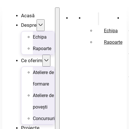
Acasă
Acasă
Despre
Ce 
Despre
Echipa
Echipa
Rapoarte
Rapoarte
Ce oferim
Ateliere de
formare
Ateliere de
povești
Concursuri
Proiecte