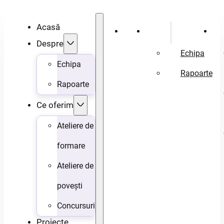
Acasă
Acasă
Despre
Ce 
Despre
Echipa
Echipa
Rapoarte
Rapoarte
Ce oferim
Ateliere de
formare
Ateliere de
povești
Concursuri
Proiecte