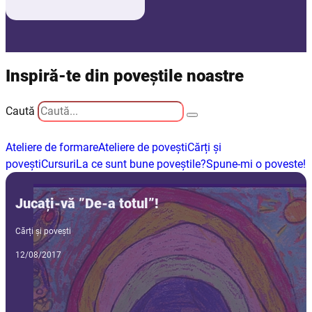
Inspiră-te din poveștile noastre
Caută
Ateliere de formare
Ateliere de povești
Cărți și
povești
Cursuri
La ce sunt bune poveștile?
Spune-mi o poveste!
Jucați-vă ”De-a totul”!
Cărți și povești
12/08/2017