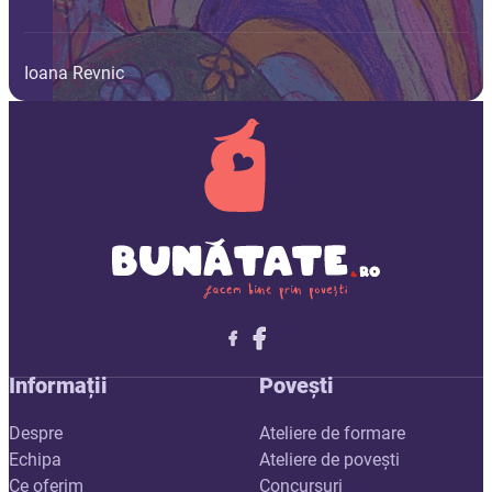
Ioana Revnic
Follow me on X
Follow me on LinkedIn
Follow me on X
Informații
Povești
Despre
Ateliere de formare
Echipa
Ateliere de povești
Ce oferim
Concursuri