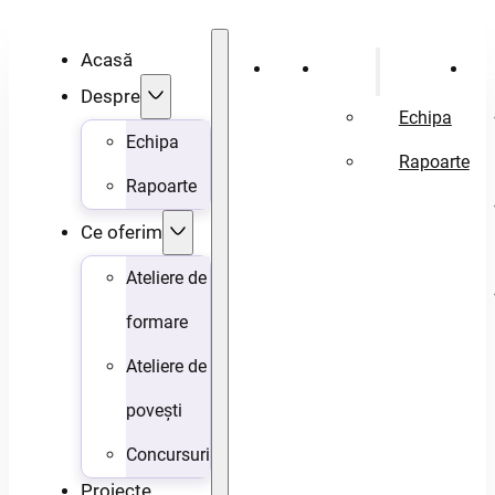
Acasă
Acasă
Despre
Ce 
Despre
Echipa
Echipa
Rapoarte
Rapoarte
Ce oferim
Ateliere de
formare
Ateliere de
povești
Concursuri
Proiecte