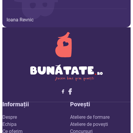
Ioana Revnic
Follow me on X
Follow me on LinkedIn
Follow me on X
Informații
Povești
Despre
Ateliere de formare
Echipa
Ateliere de povești
Ce oferim
Concursuri