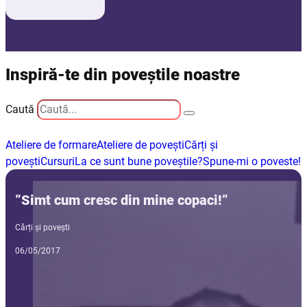
Inspiră-te din poveștile noastre
Caută
Ateliere de formare
Ateliere de povești
Cărți și
povești
Cursuri
La ce sunt bune poveștile?
Spune-mi o poveste!
”Simt cum cresc din mine copaci!”
Cărți și povești
06/05/2017