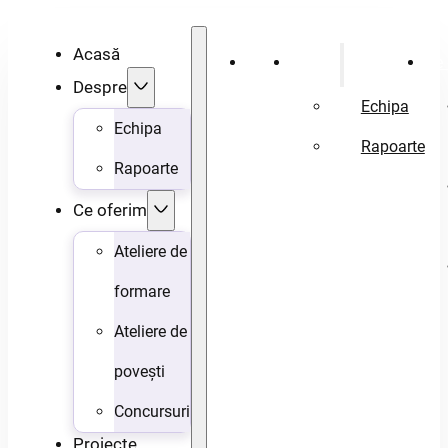
Acasă
Acasă
Despre
Ce 
Despre
Echipa
Echipa
Rapoarte
Rapoarte
Ce oferim
Ateliere de
formare
Ateliere de
povești
Concursuri
Proiecte