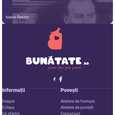
Ioana Revnic
Follow me on X
Follow me on LinkedIn
Follow me on X
Informații
Povești
Despre
Ateliere de formare
Echipa
Ateliere de povești
Ce oferim
Concursuri