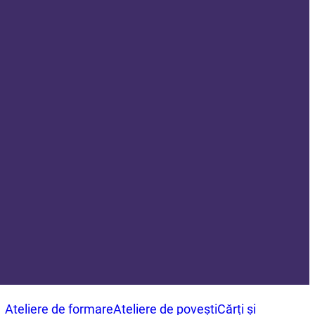
Ateliere de formare
Ateliere de povești
Cărți și