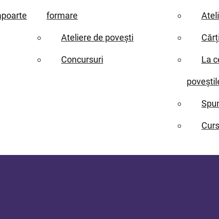
apoarte
formare
Atel
Ateliere de povești
Cărț
Concursuri
La c
poveștil
Spun
Curs