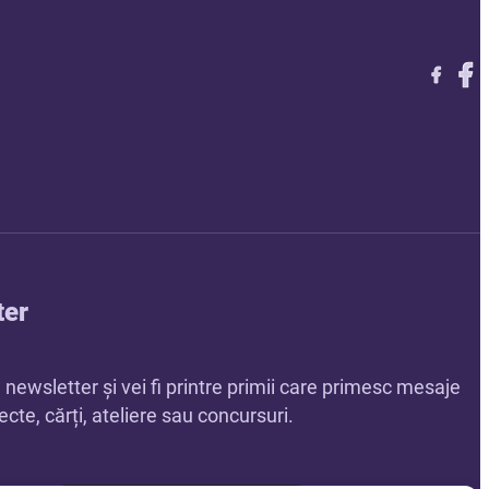
Follow 
Foll
Foll
ter
a newsletter și vei fi printre primii care primesc mesaje
cte, cărți, ateliere sau concursuri.