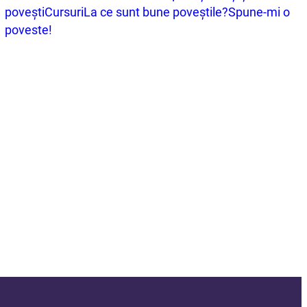
povești
Cursuri
La ce sunt bune poveștile?
Spune-mi o
poveste!