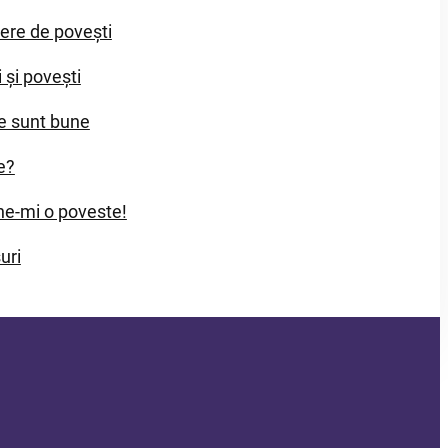
iere de povești
i și povești
e sunt bune
e?
e-mi o poveste!
uri