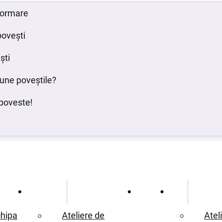
 formare
povești
ști
bune poveștile?
poveste!
Ce oferim
Proiecte
Blog
hipa
Ateliere de
Atel