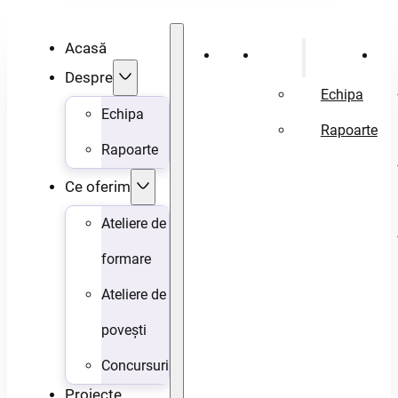
Acasă
Acasă
Despre
Ce 
Despre
Echipa
Echipa
Rapoarte
Rapoarte
Ce oferim
Ateliere de
formare
Ateliere de
povești
Concursuri
Proiecte