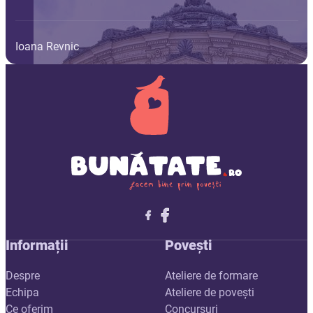
Ioana Revnic
Follow me on X
Follow me on LinkedIn
Follow me on X
Informații
Povești
Despre
Ateliere de formare
Echipa
Ateliere de povești
Ce oferim
Concursuri