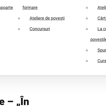
apoarte
formare
Atel
Ateliere de povești
Cărț
Concursuri
La c
poveștil
Spun
Curs
e – „În