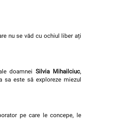
care nu se văd cu ochiul liber ați
i ale doamnei
Silvia Mihailciuc
,
ea sa este să exploreze miezul
borator pe care le concepe, le