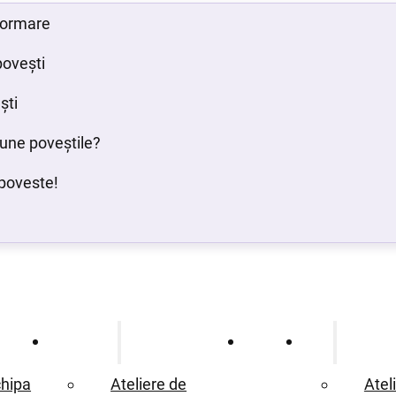
 formare
povești
ști
bune poveștile?
poveste!
Ce oferim
Proiecte
Blog
hipa
Ateliere de
Atel