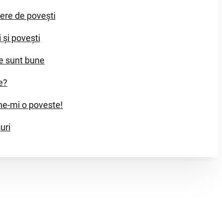
iere de povești
i și povești
e sunt bune
e?
e-mi o poveste!
uri