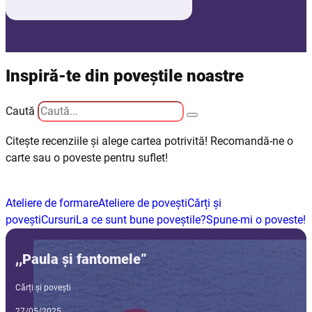
Inspiră-te din poveștile noastre
Caută
Citește recenziile și alege cartea potrivită! Recomandă-ne o
carte sau o poveste pentru suflet!
Ateliere de formare
Ateliere de povești
Cărți și
povești
Cursuri
La ce sunt bune poveștile?
Spune-mi o poveste!
,,Paula și fantomele”
Cărți și povești
27/05/2025