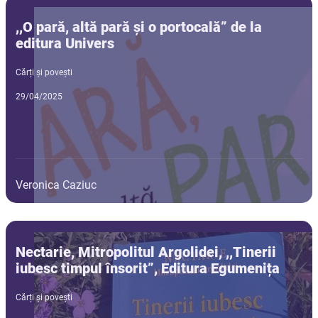
,,O pară, altă pară și o portocală” de la
editura Univers
Cărți și povești
29/04/2025
Veronica Caziuc
Nectarie, Mitropolitul Argolidei, ,,Tinerii
iubesc timpul însorit”, Editura Egumenița
Cărți și povești