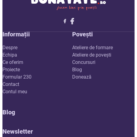
Follow me on X
Follow me on LinkedIn
Follow me on X
Informații
Povești
Despre
Ateliere de formare
Echipa
Ateliere de povești
Ce oferim
Concursuri
Proiecte
Blog
Formular 230
Donează
Contact
Contul meu
Blog
Newsletter