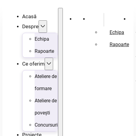
Acasă
Acasă
Despre
Ce 
Despre
Echipa
Echipa
Rapoarte
Rapoarte
Ce oferim
Ateliere de
formare
Ateliere de
povești
Concursuri
Proiecte