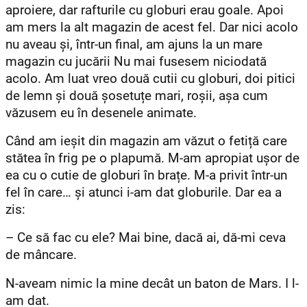
aproiere, dar rafturile cu globuri erau goale. Apoi
am mers la alt magazin de acest fel. Dar nici acolo
nu aveau și, într-un final, am ajuns la un mare
magazin cu jucării Nu mai fusesem niciodată
acolo. Am luat vreo două cutii cu globuri, doi pitici
de lemn și două șosetuțe mari, roșii, așa cum
văzusem eu în desenele animate.
Când am ieșit din magazin am văzut o fetiță care
stătea în frig pe o plapumă. M-am apropiat ușor de
ea cu o cutie de globuri în brațe. M-a privit într-un
fel în care… și atunci i-am dat globurile. Dar ea a
zis:
– Ce să fac cu ele? Mai bine, dacă ai, dă-mi ceva
de mâncare.
N-aveam nimic la mine decât un baton de Mars. I l-
am dat.