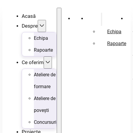
Acasă
Acasă
Despre
Ce 
Despre
Echipa
Echipa
Rapoarte
Rapoarte
Ce oferim
Ateliere de
formare
Ateliere de
povești
Concursuri
Proiecte