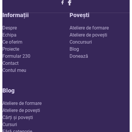
Follow me on X
Follow me on LinkedIn
Follow me on X
Informații
Povești
Despre
Ateliere de formare
Echipa
Ateliere de povești
Ce oferim
Concursuri
Proiecte
Blog
Formular 230
Donează
Contact
Contul meu
Blog
Ateliere de formare
Ateliere de povești
Cărți și povești
Cursuri
Fără categorie