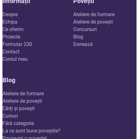
Informații
Povești
Despre
Ateliere de formare
Echipa
Ateliere de povești
Ce oferim
Concursuri
Proiecte
Blog
Formular 230
Donează
Contact
Contul meu
Blog
Ateliere de formare
Ateliere de povești
Cărți și povești
Cursuri
Fără categorie
La ce sunt bune poveștile?
Spune-mi o poveste!