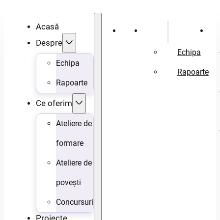
Acasă
Acasă
Despre
Ce 
Despre
Echipa
Echipa
Rapoarte
Rapoarte
Ce oferim
Ateliere de
formare
Ateliere de
povești
Concursuri
Proiecte