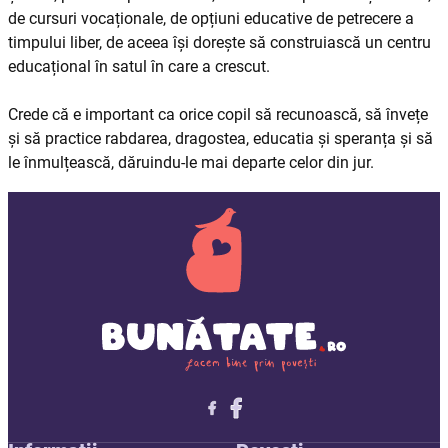
de cursuri vocaționale, de opțiuni educative de petrecere a
timpului liber, de aceea își dorește să construiască un centru
educațional în satul în care a crescut.
Crede că e important ca orice copil să recunoască, să învețe
și să practice rabdarea, dragostea, educatia și speranța și să
le înmulțească, dăruindu-le mai departe celor din jur.
Follow me on X
Follow me on LinkedIn
Follow me on X